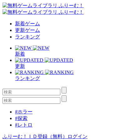
新着ゲーム
更新ゲーム
ランキング
新着
更新
ランキング
#ホラー
#探索
#レトロ
ふりーむ！ＩＤ登録（無料）
ログイン