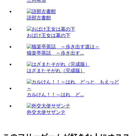
三色有形
語部古書館
おばけ王女は墓の下
猫楽亭茶話 ～歩き出す...
はざまたそがれ（完成版）
カルけん！！～はれ ど...
外交大使サザンテ