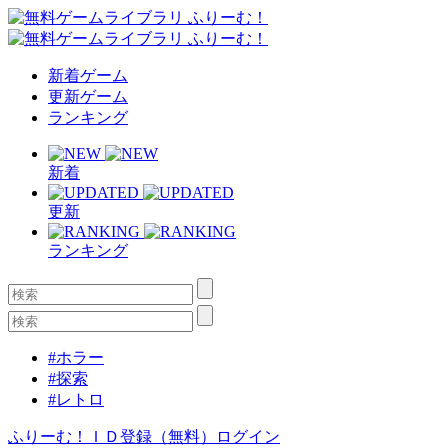
新着ゲーム
更新ゲーム
ランキング
新着
更新
ランキング
#ホラー
#探索
#レトロ
ふりーむ！ＩＤ登録（無料）
ログイン