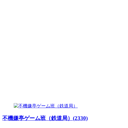
不機嫌亭ゲーム班（鉄道局）(2330)