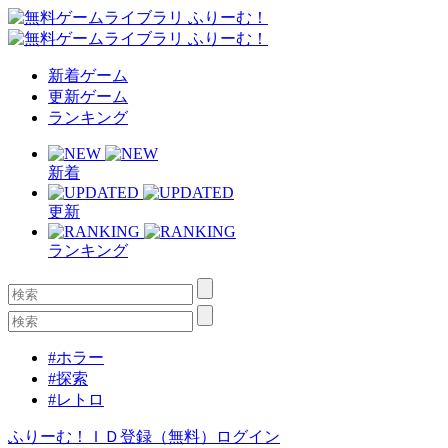
新着ゲーム
更新ゲーム
ランキング
新着
更新
ランキング
#ホラー
#探索
#レトロ
ふりーむ！ＩＤ登録（無料）
ログイン