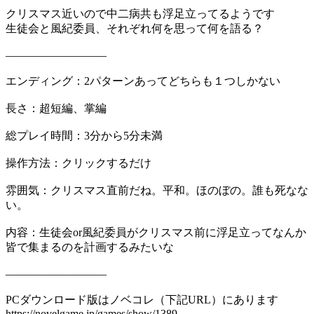
クリスマス近いので中二病共も浮足立ってるようです
生徒会と風紀委員、それぞれ何を思って何を語る？
―――――――――
エンディング：2パターンあってどちらも１つしかない
長さ：超短編、掌編
総プレイ時間：3分から5分未満
操作方法：クリックするだけ
雰囲気：クリスマス直前だね。平和。ほのぼの。誰も死なな
い。
内容：生徒会or風紀委員がクリスマス前に浮足立ってなんか
皆で集まるのを計画するみたいな
―――――――――
PCダウンロード版はノベコレ（下記URL）にあります
https://novelgame.jp/games/show/1389