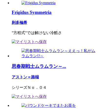
Frigidus Symmetria
刹多楡希
”方程式”では解けない冷酷さ
思春期戦士ムラムラン～...
アストン＝路端
シリーズＮｏ．０４