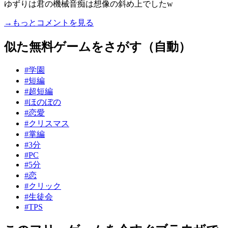
ゆずりは君の機械音痴は想像の斜め上でしたw
→もっとコメントを見る
似た無料ゲームをさがす（自動）
#学園
#短編
#超短編
#ほのぼの
#恋愛
#クリスマス
#掌編
#3分
#PC
#5分
#恋
#クリック
#生徒会
#TPS