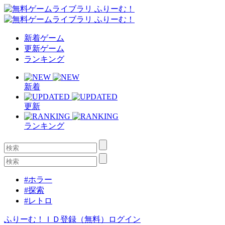
新着ゲーム
更新ゲーム
ランキング
新着
更新
ランキング
#ホラー
#探索
#レトロ
ふりーむ！ＩＤ登録（無料）
ログイン