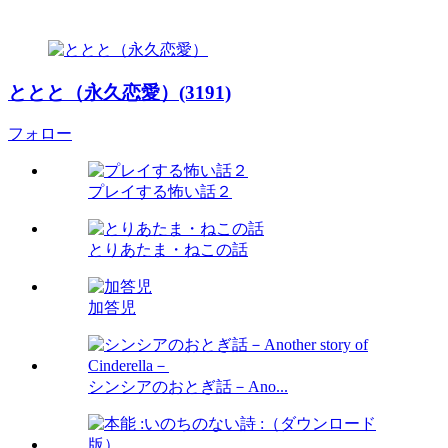
ととと（永久恋愛）(3191)
フォロー
プレイする怖い話２
とりあたま・ねこの話
加答児
シンシアのおとぎ話－Ano...