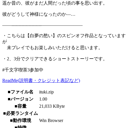
遥か昔の、彼がまだ人間だった頃の事を思い出す。
彼がどうして神様になったのか―…
――---------------------―――――――――
・こちらは【白夢の愁い】のスピンオフ作品となっています
が
未プレイでもお楽しみいただけると思います。
・2、3分でクリアできるショートストーリーです。
#千文字喫茶3参加中
ReadMe(説明書・クレジット表記など)
■ファイル名
ituki.zip
■バージョン
1.00
■容量
21,033 KByte
■必要ランタイム
■動作環境
Win Browser
■特徴