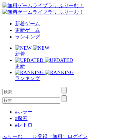
新着ゲーム
更新ゲーム
ランキング
新着
更新
ランキング
#ホラー
#探索
#レトロ
ふりーむ！ＩＤ登録（無料）
ログイン