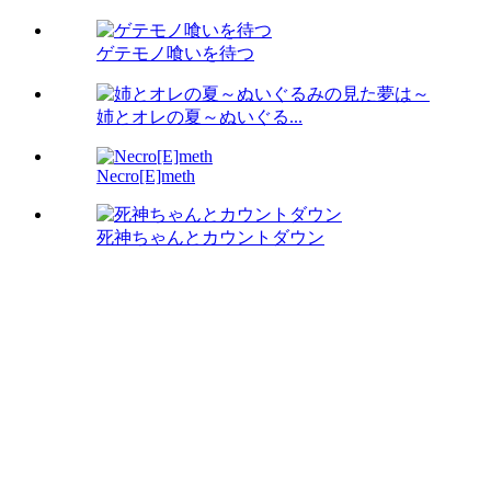
ゲテモノ喰いを待つ
姉とオレの夏～ぬいぐる...
Necro[E]meth
死神ちゃんとカウントダウン