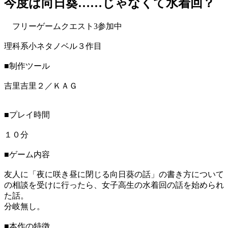
今度は向日葵……じゃなくて水着回？
フリーゲームクエスト3参加中
理科系小ネタノベル３作目
■制作ツール
吉里吉里２／ＫＡＧ
■プレイ時間
１０分
■ゲーム内容
友人に「夜に咲き昼に閉じる向日葵の話」の書き方について
の相談を受けに行ったら、女子高生の水着回の話を始められ
た話。
分岐無し。
■本作の特徴