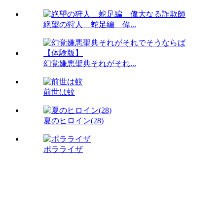
絶望の狩人 蛇足編 偉...
幻覚嫌悪聖典それがそれ...
前世は蚊
夏のヒロイン(28)
ポラライザ