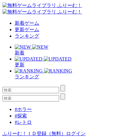
新着ゲーム
更新ゲーム
ランキング
新着
更新
ランキング
#ホラー
#探索
#レトロ
ふりーむ！ＩＤ登録（無料）
ログイン