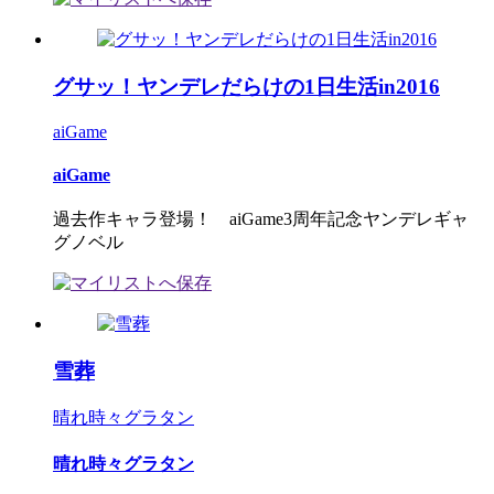
グサッ！ヤンデレだらけの1日生活in2016
aiGame
aiGame
過去作キャラ登場！ aiGame3周年記念ヤンデレギャ
グノベル
雪葬
晴れ時々グラタン
晴れ時々グラタン