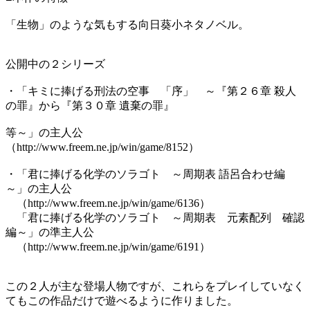
「生物」のような気もする向日葵小ネタノベル。
公開中の２シリーズ
・「キミに捧げる刑法の空事 「序」 ～『第２６章 殺人
の罪』から『第３０章 遺棄の罪』
等～」の主人公
（http://www.freem.ne.jp/win/game/8152）
・「君に捧げる化学のソラゴト ～周期表 語呂合わせ編
～」の主人公
（http://www.freem.ne.jp/win/game/6136）
「君に捧げる化学のソラゴト ～周期表 元素配列 確認
編～」の準主人公
（http://www.freem.ne.jp/win/game/6191）
この２人が主な登場人物ですが、これらをプレイしていなく
てもこの作品だけで遊べるように作りました。