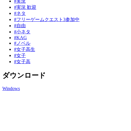
#実況
#実況 歓迎
#ネタ
#フリーゲームクエスト3参加中
#自由
#小ネタ
#KAG
#ノベル
#女子高生
#女子
#女子高
ダウンロード
Windows