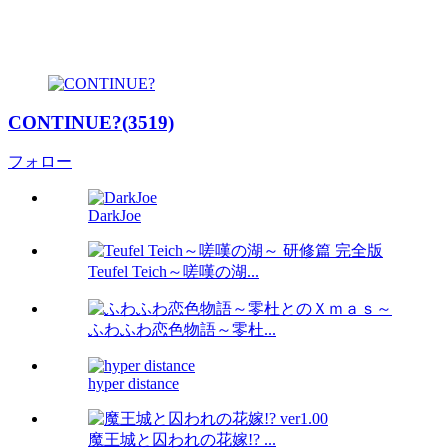
CONTINUE?(3519)
フォロー
DarkJoe
Teufel Teich～嗟嘆の湖...
ふわふわ恋色物語～零杜...
hyper distance
魔王城と囚われの花嫁!? ...