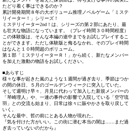
たどり着く事はできるのか？
累計開発期間８年の大ボリューム推理ノベルゲーム「ミステ
リイーター！」シリーズ！
ミステリイーター2nd！は、シリーズの第２部にあたり、最
も壮大な物語になっています。（プレイ時間３０時間程度）
この体験版は、そんな本編の途中までをお試しプレイするこ
とができます。ただし体験版と侮るなかれ、そのプレイ時間
はなんと１０時間超のボリューム。
第１部「ミステリイーターＲ！」から続く、新たなメンバー
を加えた激動の物語をお試しください。
■あらすじ
様々な事が起きた嵐のような１週間が過ぎ去り、季節はつか
の間の休日、５月のゴールデンウィークに突入していた。
そして週明け早々、月見に代わって加入した新規メンバーの
「琴崎理人」や、一連の事件の影響で入院している「空守琉
羽」との交流も始まり、日常は徐々に賑やかさを取り戻して
いく。
そんな最中、哲の前にとある人物が現れた。
『気を付けた方がいい。この街に潜む本当の闇は……まだ過
ぎ去っていないのだから』