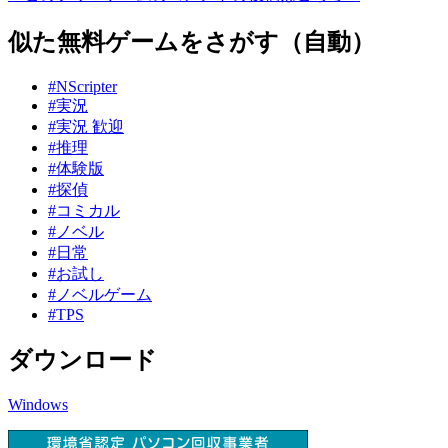
似た無料ゲームをさがす（自動）
#NScripter
#実況
#実況 歓迎
#推理
#体験版
#探偵
#コミカル
#ノベル
#日常
#お試し
#ノベルゲーム
#TPS
ダウンロード
Windows