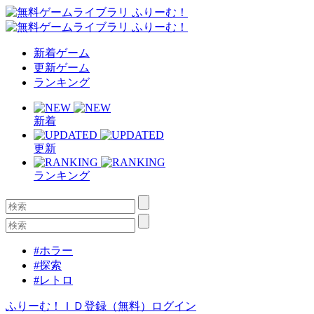
新着ゲーム
更新ゲーム
ランキング
新着
更新
ランキング
#ホラー
#探索
#レトロ
ふりーむ！ＩＤ登録（無料）
ログイン