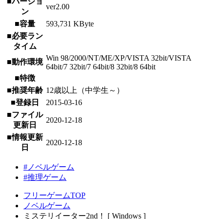
■バージョ
ver2.00
ン
■容量
593,731 KByte
■必要ラン
タイム
Win 98/2000/NT/ME/XP/VISTA 32bit/VISTA
■動作環境
64bit/7 32bit/7 64bit/8 32bit/8 64bit
■特徴
■推奨年齢
12歳以上（中学生～）
■登録日
2015-03-16
■ファイル
2020-12-18
更新日
■情報更新
2020-12-18
日
#ノベルゲーム
#推理ゲーム
フリーゲームTOP
ノベルゲーム
ミステリイーター2nd！ [ Windows ]