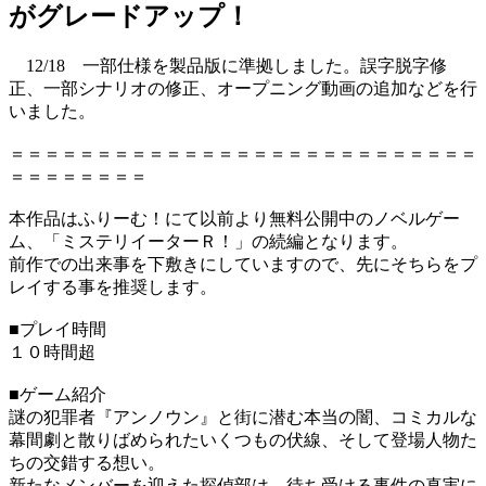
がグレードアップ！
12/18 一部仕様を製品版に準拠しました。誤字脱字修
正、一部シナリオの修正、オープニング動画の追加などを行
いました。
＝＝＝＝＝＝＝＝＝＝＝＝＝＝＝＝＝＝＝＝＝＝＝＝＝＝＝
＝＝＝＝＝＝＝＝
本作品はふりーむ！にて以前より無料公開中のノベルゲー
ム、「ミステリイーターＲ！」の続編となります。
前作での出来事を下敷きにしていますので、先にそちらをプ
レイする事を推奨します。
■プレイ時間
１０時間超
■ゲーム紹介
謎の犯罪者『アンノウン』と街に潜む本当の闇、コミカルな
幕間劇と散りばめられたいくつもの伏線、そして登場人物た
ちの交錯する想い。
新たなメンバーを迎えた探偵部は、待ち受ける事件の真実に