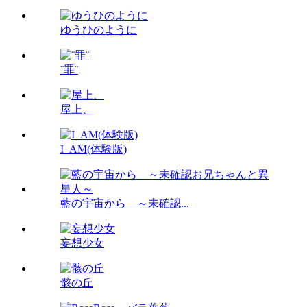
ゆうひのように
¨罪¨
屋上、
I_AM(体験版)
藍の宇宙から ～未確認...
妄想少女
骸の丘