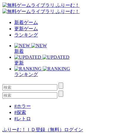
新着ゲーム
更新ゲーム
ランキング
新着
更新
ランキング
#ホラー
#探索
#レトロ
ふりーむ！ＩＤ登録（無料）
ログイン