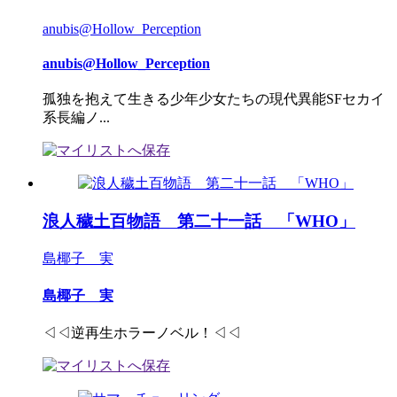
anubis@Hollow_Perception
anubis@Hollow_Perception
孤独を抱えて生きる少年少女たちの現代異能SFセカイ
系長編ノ...
浪人穢土百物語 第二十一話 「WHO」
島椰子 実
島椰子 実
◁◁逆再生ホラーノベル！◁◁