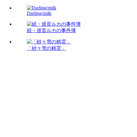
Darling/milk
続・巡音ルカの事件簿
「紗々雪の精霊」