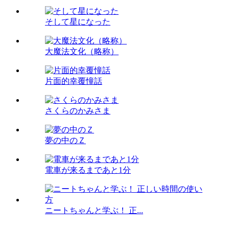
そして星になった
大魔法文化（略称）
片面的幸覆憧話
さくらのかみさま
夢の中のＺ
電車が来るまであと1分
ニートちゃんと学ぶ！ 正...