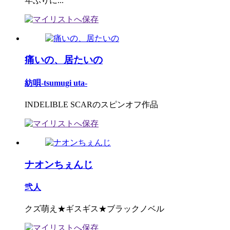
年ぶりに...
痛いの、居たいの
紡唄-tsumugi uta-
INDELIBLE SCARのスピンオフ作品
ナオンちぇんじ
弐人
クズ萌え★ギスギス★ブラックノベル