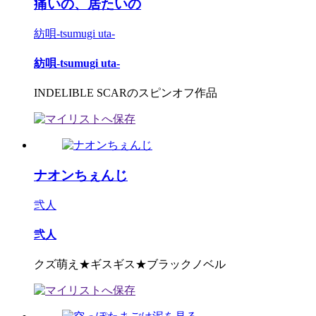
痛いの、居たいの
紡唄-tsumugi uta-
紡唄-tsumugi uta-
INDELIBLE SCARのスピンオフ作品
ナオンちぇんじ
弐人
弐人
クズ萌え★ギスギス★ブラックノベル