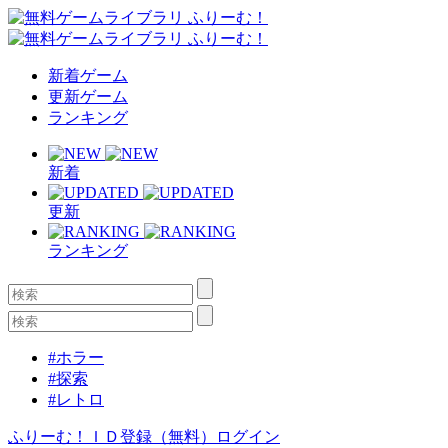
新着ゲーム
更新ゲーム
ランキング
新着
更新
ランキング
#ホラー
#探索
#レトロ
ふりーむ！ＩＤ登録（無料）
ログイン