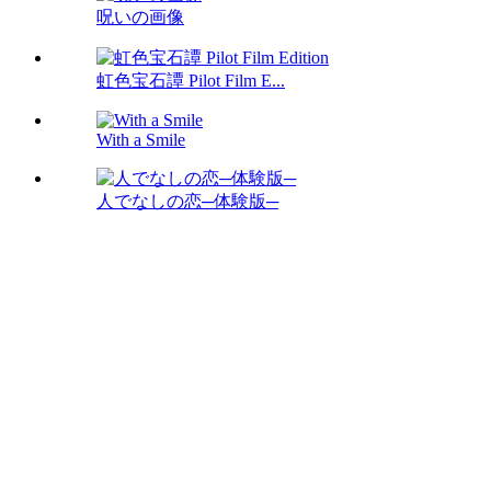
呪いの画像
虹色宝石譚 Pilot Film E...
With a Smile
人でなしの恋─体験版─