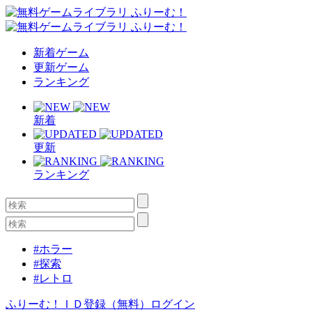
新着ゲーム
更新ゲーム
ランキング
新着
更新
ランキング
#ホラー
#探索
#レトロ
ふりーむ！ＩＤ登録（無料）
ログイン