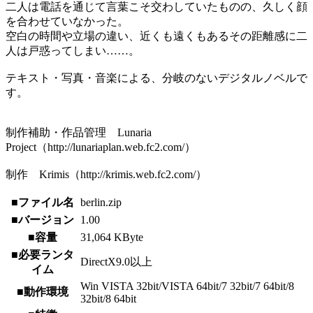
二人は電話を通じて言葉こそ交わしていたものの、久しく顔
を合わせていなかった。
空白の時間や立場の違い、近くも遠くもあるその距離感に二
人は戸惑ってしまい……。
テキスト・写真・音楽による、分岐のないデジタルノベルで
す。
制作補助・作品管理 Lunaria
Project（http://lunariaplan.web.fc2.com/）
制作 Krimis（http://krimis.web.fc2.com/）
■ファイル名
berlin.zip
■バージョン
1.00
■容量
31,064 KByte
■必要ランタ
DirectX9.0以上
イム
Win VISTA 32bit/VISTA 64bit/7 32bit/7 64bit/8
■動作環境
32bit/8 64bit