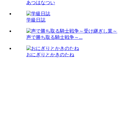
あつはなつい
学級日誌
声で勝ち取る騎士戦争～...
おにぎりとかきのたね