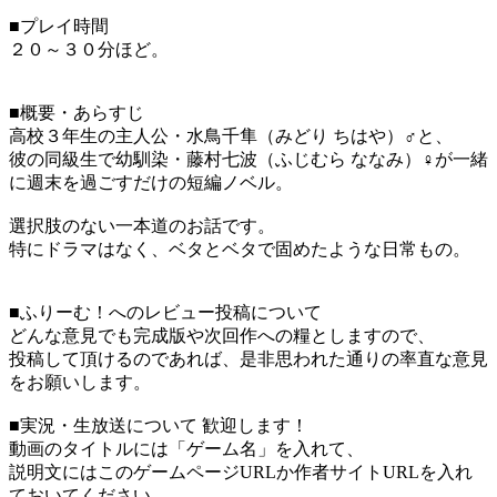
■プレイ時間
２０～３０分ほど。
■概要・あらすじ
高校３年生の主人公・水鳥千隼（みどり ちはや）♂と、
彼の同級生で幼馴染・藤村七波（ふじむら ななみ）♀が一緒
に週末を過ごすだけの短編ノベル。
選択肢のない一本道のお話です。
特にドラマはなく、ベタとベタで固めたような日常もの。
■ふりーむ！へのレビュー投稿について
どんな意見でも完成版や次回作への糧としますので、
投稿して頂けるのであれば、是非思われた通りの率直な意見
をお願いします。
■実況・生放送について 歓迎します！
動画のタイトルには「ゲーム名」を入れて、
説明文にはこのゲームページURLか作者サイトURLを入れ
ておいてください。