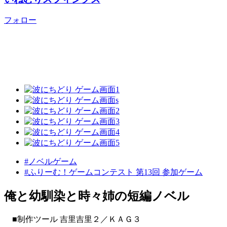
フォロー
#ノベルゲーム
#ふりーむ！ゲームコンテスト 第13回 参加ゲーム
俺と幼馴染と時々姉の短編ノベル
■制作ツール 吉里吉里２／ＫＡＧ３