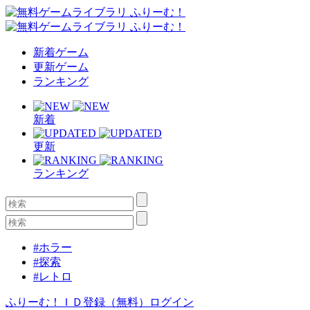
新着ゲーム
更新ゲーム
ランキング
新着
更新
ランキング
#ホラー
#探索
#レトロ
ふりーむ！ＩＤ登録（無料）
ログイン