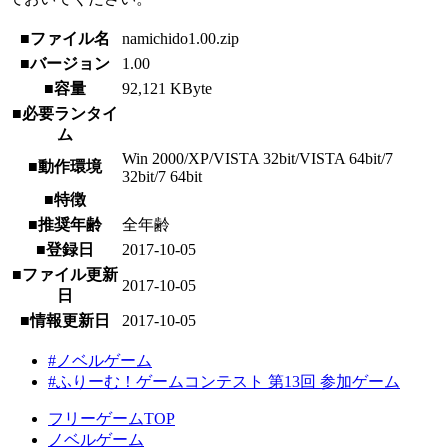
■ファイル名
namichido1.00.zip
■バージョン
1.00
■容量
92,121 KByte
■必要ランタイ
ム
Win 2000/XP/VISTA 32bit/VISTA 64bit/7
■動作環境
32bit/7 64bit
■特徴
■推奨年齢
全年齢
■登録日
2017-10-05
■ファイル更新
2017-10-05
日
■情報更新日
2017-10-05
#ノベルゲーム
#ふりーむ！ゲームコンテスト 第13回 参加ゲーム
フリーゲームTOP
ノベルゲーム