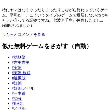
特にヤマはなくゆったりまったりしながら終わっていくゲー
ム。平和だー。こういうタイプのゲームで退屈しないのはキ
ャラが立ってる証拠ですね。七波と千隼が仲良しこよし...
(省略されました)
→もっとコメントを見る
似た無料ゲームをさがす（自動）
#幼馴染
#吉里吉里
#実況
#実況 歓迎
#選択肢
#短編
#短編 ノベル
#一本道
#30分
#KAG
#ノベル