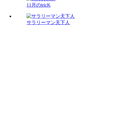
11月のtricK
サラリーマン天下人