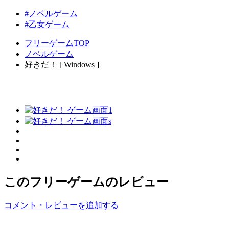
#ノベルゲーム
#乙女ゲーム
フリーゲームTOP
ノベルゲーム
好きだ！ [ Windows ]
このフリーゲームのレビュー
コメント・レビューを追加する