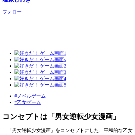
フォロー
#ノベルゲーム
#乙女ゲーム
コンセプトは「男女逆転少女漫画」
「男女逆転少女漫画」をコンセプトにした、平和的な乙女