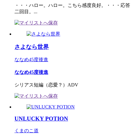
・・・ハロー。ハロー。こちら感度良好。・・・応答
二回目。...
さよなら世界
ななめ45度後進
ななめ45度後進
シリアス短編（恋愛？）ADV
UNLUCKY POTION
くまのこ道