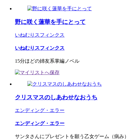
野に咲く蓮華を手にとって
いねむりスフィンクス
いねむりスフィンクス
15分ほどの姉友系掌編ノベル
クリスマスのしあわせなおうち
エンディング・エラー
エンディング・エラー
サンタさんにプレゼントを願う乙女ゲーム（病み）