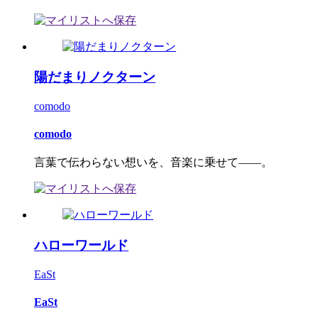
陽だまりノクターン
comodo
comodo
言葉で伝わらない想いを、音楽に乗せて――。
ハローワールド
EaSt
EaSt