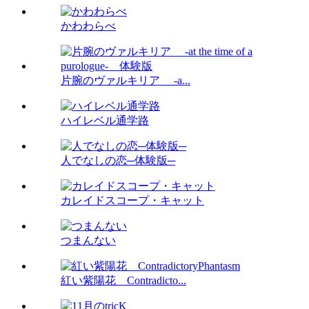
かわわらべ
片腕のヴァルキリア -a...
ハイレベル通学路
人でなしの恋─体験版─
カレイドスコープ・キャット
つまんない
紅い紫陽花 Contradicto...