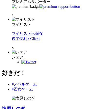
プレミアムサポーター
x
マイリスト
マイリストへ保存
後で便利♪ Click!
x
シェア
好きだ！
#ノベルゲーム
#乙女ゲーム
塩原しのぎ