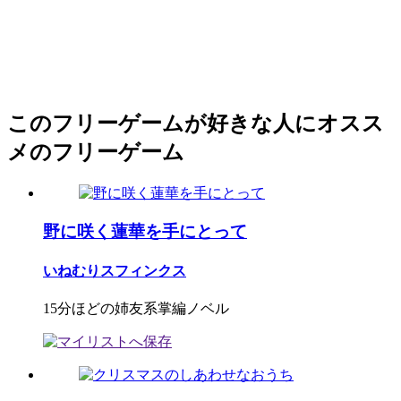
このフリーゲームが好きな人にオスス
メのフリーゲーム
野に咲く蓮華を手にとって
いねむりスフィンクス
15分ほどの姉友系掌編ノベル