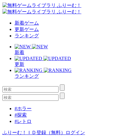
新着ゲーム
更新ゲーム
ランキング
新着
更新
ランキング
#ホラー
#探索
#レトロ
ふりーむ！ＩＤ登録（無料）
ログイン