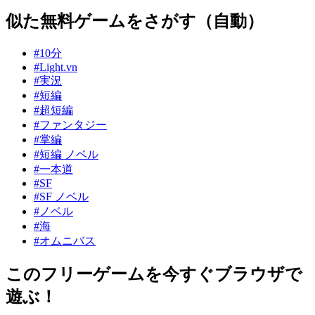
似た無料ゲームをさがす（自動）
#10分
#Light.vn
#実況
#短編
#超短編
#ファンタジー
#掌編
#短編 ノベル
#一本道
#SF
#SF ノベル
#ノベル
#海
#オムニバス
このフリーゲームを今すぐブラウザで
遊ぶ！