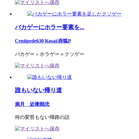
バカゲーにホラー要素を...
Centipede630 Kosai/赤狐P
バカゲー＞ホラゲー＝クソゲー
誰もいない帰り道
祟月 近衛頼忠
何の変哲もない帰路の話