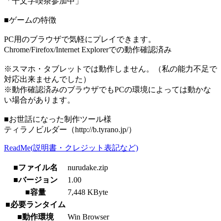
「千文字喫茶参加中」
■ゲームの特徴
PC用のブラウザで気軽にプレイできます。
Chrome/Firefox/Internet Explorerでの動作確認済み
※スマホ・タブレットでは動作しません。（私の能力不足で
対応出来ませんでした）
※動作確認済みのブラウザでもPCの環境によっては動かな
い場合があります。
■お世話になった制作ツール様
ティラノビルダー（http://b.tyrano.jp/）
ReadMe(説明書・クレジット表記など)
■ファイル名
nurudake.zip
■バージョン
1.00
■容量
7,448 KByte
■必要ランタイム
■動作環境
Win Browser