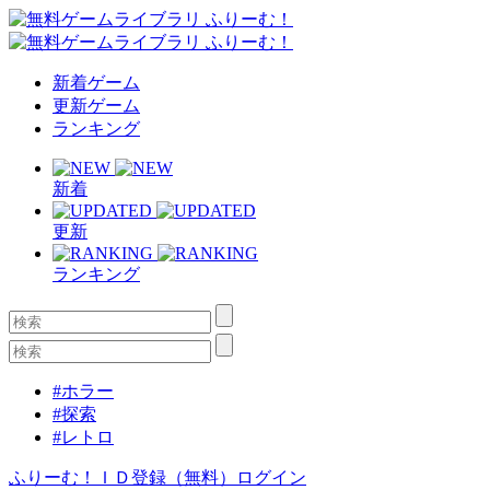
新着ゲーム
更新ゲーム
ランキング
新着
更新
ランキング
#ホラー
#探索
#レトロ
ふりーむ！ＩＤ登録（無料）
ログイン