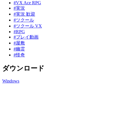
#VX Ace RPG
#実況
#実況 歓迎
#ツクール
#ツクール VX
#RPG
#プレイ動画
#屋敷
#幽霊
#怪奇
ダウンロード
Windows