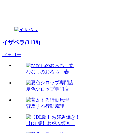
イザベラ(3139)
フォロー
ななしのおろち 春
夏色シロップ専門店
背反する行動原理
【DL版】お好み焼き！