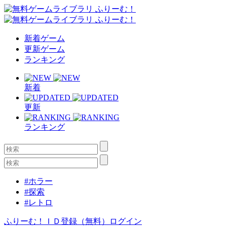
新着ゲーム
更新ゲーム
ランキング
新着
更新
ランキング
#ホラー
#探索
#レトロ
ふりーむ！ＩＤ登録（無料）
ログイン