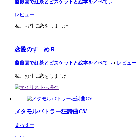
薔薇園で紅茶とビスケットと絵本を／ぺてぃ
レビュー
私、お札に恋をしました
恋愛のすゝめＲ
薔薇園で紅茶とビスケットと絵本を／ぺてぃ
•
レビュー
私、お札に恋をしました
メタモルバトラー狂詩曲CV
まっすー