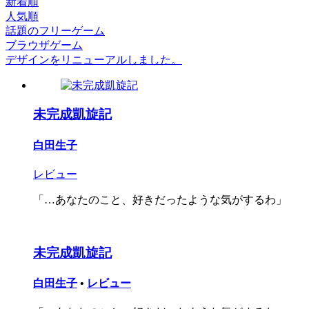
新着順
人気順
話題のフリーゲーム
ブラウザゲーム
デザインをリニューアルしました。
未完成凱旋記
白田生子
レビュー
「…あなたのこと、好きだったような気がするわ」
未完成凱旋記
白田生子
•
レビュー