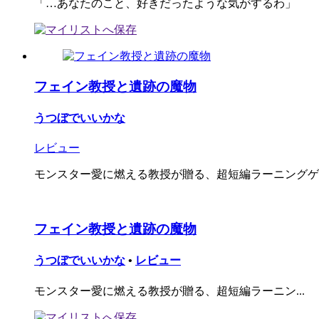
「…あなたのこと、好きだったような気がするわ」
フェイン教授と遺跡の魔物
うつぼでいいかな
レビュー
モンスター愛に燃える教授が贈る、超短編ラーニングゲ
フェイン教授と遺跡の魔物
うつぼでいいかな
•
レビュー
モンスター愛に燃える教授が贈る、超短編ラーニン...