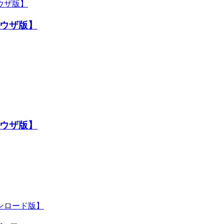
ウザ版】
ウザ版】