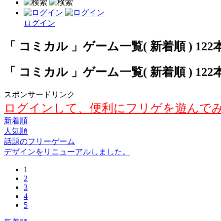
ログイン
「 コミカル 」ゲーム一覧( 新着順 ) 122
「 コミカル 」ゲーム一覧( 新着順 ) 122
スポンサードリンク
ログインして、便利にフリゲを遊んで
新着順
人気順
話題のフリーゲーム
デザインをリニューアルしました。
1
2
3
4
5