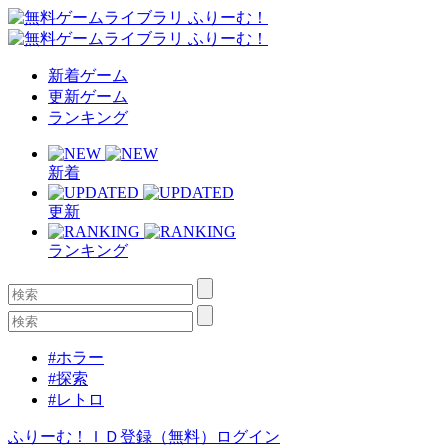
新着ゲーム
更新ゲーム
ランキング
新着
更新
ランキング
#ホラー
#探索
#レトロ
ふりーむ！ＩＤ登録（無料）
ログイン