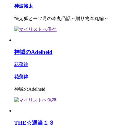
神波裕太
怯え狐とモフ月の本丸凸話～贈り物本丸編～
神域のAdelheid
花蒲鉾
花蒲鉾
神域のAdelheid
THE☆適当１３