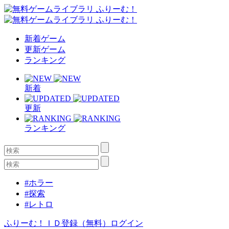
新着ゲーム
更新ゲーム
ランキング
新着
更新
ランキング
#ホラー
#探索
#レトロ
ふりーむ！ＩＤ登録（無料）
ログイン