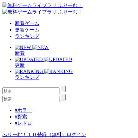
新着ゲーム
更新ゲーム
ランキング
新着
更新
ランキング
#ホラー
#探索
#レトロ
ふりーむ！ＩＤ登録（無料）
ログイン