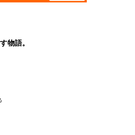
す物語。
る