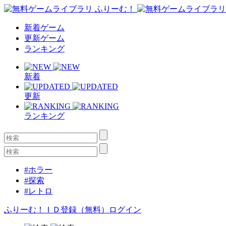
新着ゲーム
更新ゲーム
ランキング
新着
更新
ランキング
#ホラー
#探索
#レトロ
ふりーむ！ＩＤ登録（無料）
ログイン