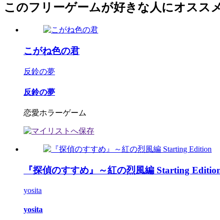
このフリーゲームが好きな人にオスス
こがね色の君
反鈴の夢
反鈴の夢
恋愛ホラーゲーム
『探偵のすすめ』～紅の烈風編 Starting Editio
yosita
yosita