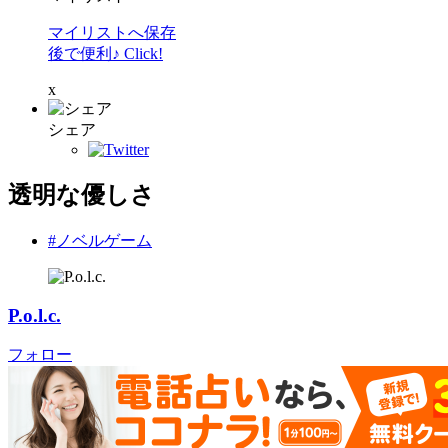
マイリストへ保存
後で便利♪ Click!
x
シェア
透明な優しさ
#ノベルゲーム
P.o.l.c.
フォロー