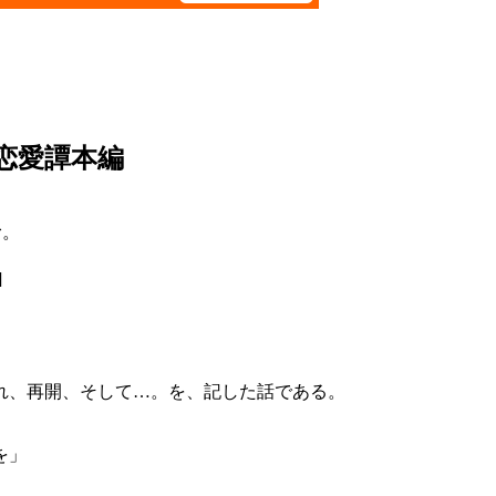
恋愛譚本編
む。
]
れ、再開、そして…。を、記した話である。
を」