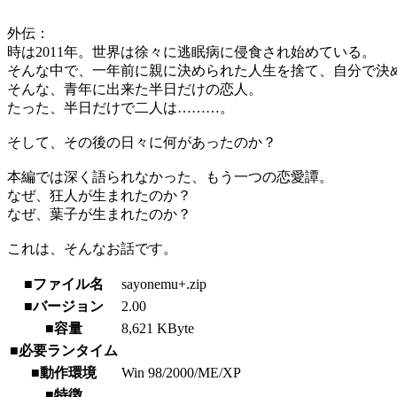
外伝：
時は2011年。世界は徐々に逃眠病に侵食され始めている。
そんな中で、一年前に親に決められた人生を捨て、自分で決
そんな、青年に出来た半日だけの恋人。
たった、半日だけで二人は………。
そして、その後の日々に何があったのか？
本編では深く語られなかった、もう一つの恋愛譚。
なぜ、狂人が生まれたのか？
なぜ、葉子が生まれたのか？
これは、そんなお話です。
■ファイル名
sayonemu+.zip
■バージョン
2.00
■容量
8,621 KByte
■必要ランタイム
■動作環境
Win 98/2000/ME/XP
■特徴