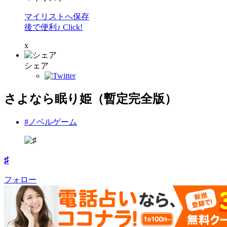
マイリストへ保存
後で便利♪ Click!
x
シェア
さよなら眠り姫（暫定完全版）
#ノベルゲーム
♯
フォロー