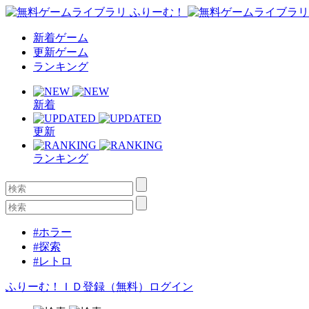
新着ゲーム
更新ゲーム
ランキング
新着
更新
ランキング
#ホラー
#探索
#レトロ
ふりーむ！ＩＤ登録（無料）
ログイン