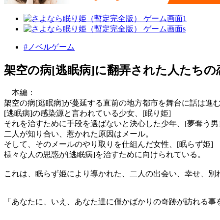
#ノベルゲーム
架空の病[逃眠病]に翻弄された人たちの
本編：
架空の病[逃眠病]が蔓延する直前の地方都市を舞台に話は進
[逃眠病]の感染源と言われている少女、[眠り姫]
それを治すために手段を選ばないと決心した少年、[夢奪う男
二人が知り合い、惹かれた原因はメール。
そして、そのメールのやり取りを仕組んだ女性、[眠らず姫]
様々な人の思惑が[逃眠病]を治すために向けられている。
これは、眠らず姫により導かれた、二人の出会い、幸せ、別
「あなたに、いえ、あなた達に僅かばかりの奇跡が訪れる事