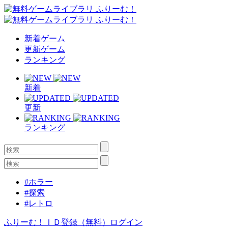
新着ゲーム
更新ゲーム
ランキング
新着
更新
ランキング
#ホラー
#探索
#レトロ
ふりーむ！ＩＤ登録（無料）
ログイン