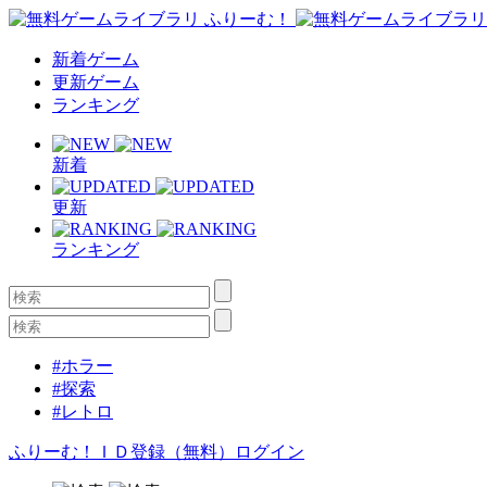
新着ゲーム
更新ゲーム
ランキング
新着
更新
ランキング
#ホラー
#探索
#レトロ
ふりーむ！ＩＤ登録（無料）
ログイン