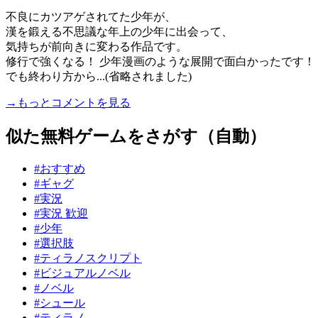
不良にカツアゲされてた少年が、
漢を鍛える不思議な年上の少年に出会って、
気持ちが前向きに変わる作品です。
修行で強くなる！ 少年漫画のような展開で面白かったです！
でも終わり方から...(省略されました)
→もっとコメントを見る
似た無料ゲームをさがす（自動）
#おすすめ
#ギャグ
#実況
#実況 歓迎
#少年
#選択肢
#ティラノスクリプト
#ビジュアルノベル
#ノベル
#シュール
#ティラノ