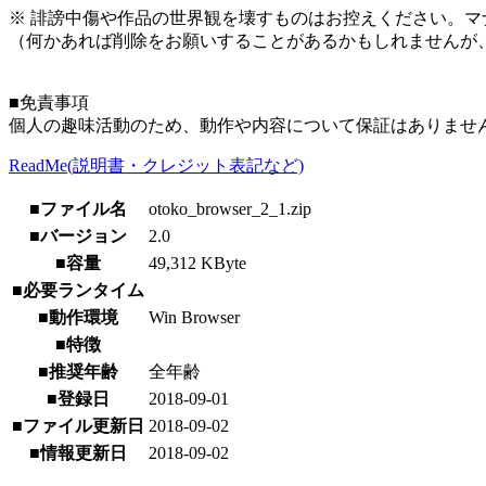
※ 誹謗中傷や作品の世界観を壊すものはお控えください。マ
（何かあれば削除をお願いすることがあるかもしれませんが
■免責事項
個人の趣味活動のため、動作や内容について保証はありませ
ReadMe(説明書・クレジット表記など)
■ファイル名
otoko_browser_2_1.zip
■バージョン
2.0
■容量
49,312 KByte
■必要ランタイム
■動作環境
Win Browser
■特徴
■推奨年齢
全年齢
■登録日
2018-09-01
■ファイル更新日
2018-09-02
■情報更新日
2018-09-02