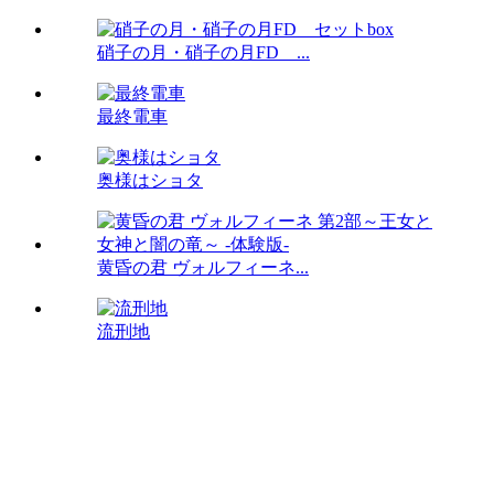
硝子の月・硝子の月FD ...
最終電車
奥様はショタ
黄昏の君 ヴォルフィーネ...
流刑地