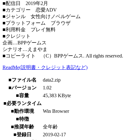
■配信日 2019年2月
■カテゴリー 恋愛ADV
■ジャンル 女性向けノベルゲーム
■プラットフォーム ブラウザ
■利用料金 プレイ無料
■クレジット
企画…BPPゲームス
シナリオ…えまやま
■コピーライト （C）BPPゲームス. All rights reserved.
ReadMe(説明書・クレジット表記など)
■ファイル名
data2.zip
■バージョン
1.02
■容量
45,383 KByte
■必要ランタイム
■動作環境
Win Browser
■特徴
■推奨年齢
全年齢
■登録日
2019-02-17