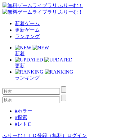
新着ゲーム
更新ゲーム
ランキング
新着
更新
ランキング
#ホラー
#探索
#レトロ
ふりーむ！ＩＤ登録（無料）
ログイン