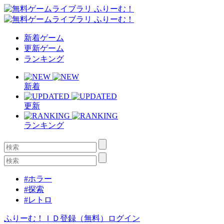
新着ゲーム
更新ゲーム
ランキング
新着
更新
ランキング
#ホラー
#探索
#レトロ
ふりーむ！ＩＤ登録（無料）
ログイン