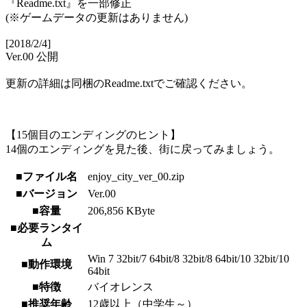
『Readme.txt』を一部修正
(※ゲームデータの更新はありません)
[2018/2/4]
Ver.00 公開
更新の詳細は同梱のReadme.txtでご確認ください。
【15個目のエンディングのヒント】
14個のエンディングを見た後、街に戻ってみましょう。
■ファイル名
enjoy_city_ver_00.zip
■バージョン
Ver.00
■容量
206,856 KByte
■必要ランタイ
ム
Win 7 32bit/7 64bit/8 32bit/8 64bit/10 32bit/10
■動作環境
64bit
■特徴
バイオレンス
■推奨年齢
12歳以上（中学生～）