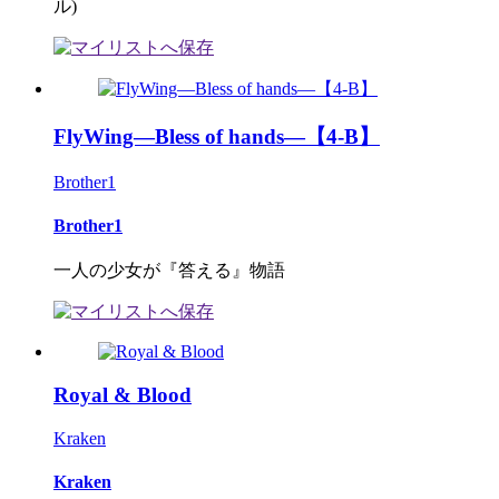
ル)
FlyWing―Bless of hands―【4-B】
Brother1
Brother1
一人の少女が『答える』物語
Royal & Blood
Kraken
Kraken