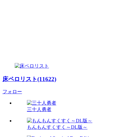
床ペロリスト(11622)
フォロー
三十人勇者
もんもんすくすく～DL版～