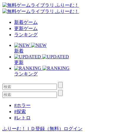
新着ゲーム
更新ゲーム
ランキング
新着
更新
ランキング
#ホラー
#探索
#レトロ
ふりーむ！ＩＤ登録（無料）
ログイン