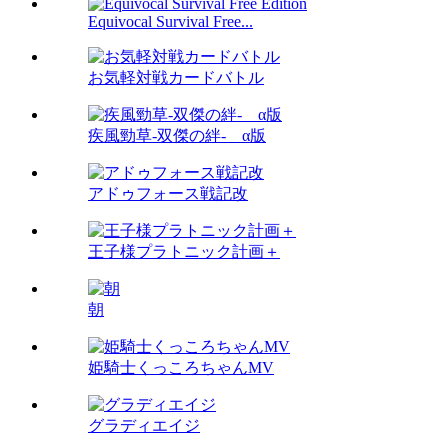
Equivocal Survival Free...
お気軽対戦カードバトル
疾風勁草-双傑の絆- α版
アドゥフォース戦記改
王子様プラトニック計画＋
朝
姫騎士くっころちゃんMV
グラディエイジ