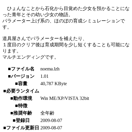
ひょんなことから石化から目覚めた少女を預かることにな
った青年とその幼い少女の物語。
パラメーター上げ系の、ほのぼの育成シミュレーションで
す。
道具屋さんでパラメーターを補えたり、
１度目のクリア後は育成期間を少し短くすることも可能にな
ります。
マルチエンディングです。
■ファイル名
noema.lzh
■バージョン
1.01
■容量
40,787 KByte
■必要ランタイム
■動作環境
Win ME/XP/VISTA 32bit
■特徴
■推奨年齢
全年齢
■登録日
2009-08-07
■ファイル更新日
2009-08-07