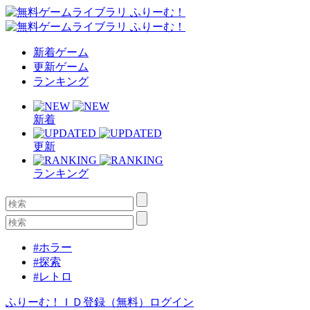
新着ゲーム
更新ゲーム
ランキング
新着
更新
ランキング
#ホラー
#探索
#レトロ
ふりーむ！ＩＤ登録（無料）
ログイン