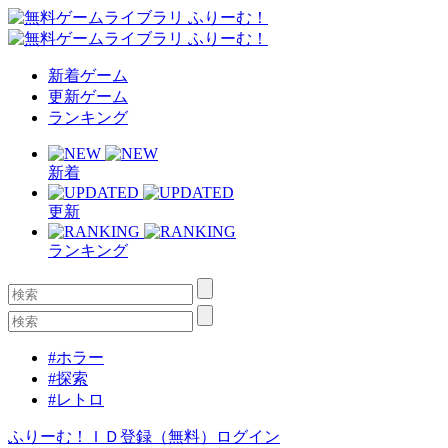
新着ゲーム
更新ゲーム
ランキング
新着
更新
ランキング
#ホラー
#探索
#レトロ
ふりーむ！ＩＤ登録（無料）
ログイン