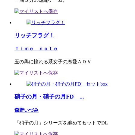
一周５分の短編ゲーム。
リッチフラグ！
Ｔｉｍｅ ｎｏｔｅ
玉の輿に憧れる系女子の恋愛ＡＤＶ
硝子の月・硝子の月FD ...
森野いづみ
「硝子の月」シリーズを纏めてセットでDL