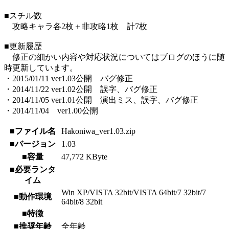
■スチル数
攻略キャラ各2枚＋非攻略1枚 計7枚
■更新履歴
修正の細かい内容や対応状況についてはブログのほうに随
時更新しています。
・2015/01/11 ver1.03公開 バグ修正
・2014/11/22 ver1.02公開 誤字、バグ修正
・2014/11/05 ver1.01公開 演出ミス、誤字、バグ修正
・2014/11/04 ver1.00公開
■ファイル名
Hakoniwa_ver1.03.zip
■バージョン
1.03
■容量
47,772 KByte
■必要ランタ
イム
Win XP/VISTA 32bit/VISTA 64bit/7 32bit/7
■動作環境
64bit/8 32bit
■特徴
■推奨年齢
全年齢