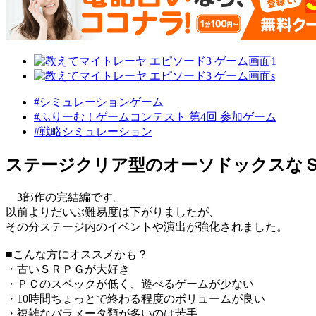
#シミュレーションゲーム
#ふりーむ！ゲームコンテスト 第4回 参加ゲーム
#戦略シミュレーション
ステージクリア型のオーソドックスな
3部作の完結編です。
以前よりだいぶ難易度は下がりましたが、
その分ステージ内のイベントや演出が強化されました。
■こんな方にオススメかも？
・古いＳＲＰＧが大好き
・ＰＣのスペックが低く、遊べるゲームが少ない
・10時間ちょっとで終わる程度のボリュームが良い
・複雑なパラメータ類が多いのは苦手