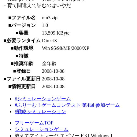
・育て間違えて詰むのはいやだ
■ファイル名
om3.zip
■バージョン
1.0
■容量
13,599 KByte
■必要ランタイム
DirectX
■動作環境
Win 95/98/ME/2000/XP
■特徴
■推奨年齢
全年齢
■登録日
2008-10-08
■ファイル更新日
2008-10-08
■情報更新日
2008-10-08
#シミュレーションゲーム
#ふりーむ！ゲームコンテスト 第4回 参加ゲーム
#戦略シミュレーション
フリーゲームTOP
シミュレーションゲーム
教えてマイトレーヤ エピソード3 [ Windows ]