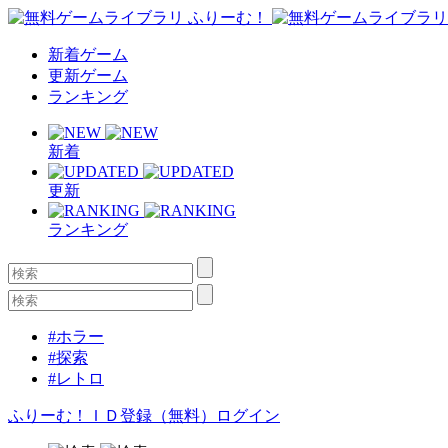
新着ゲーム
更新ゲーム
ランキング
新着
更新
ランキング
#ホラー
#探索
#レトロ
ふりーむ！ＩＤ登録（無料）
ログイン