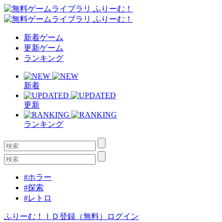
新着ゲーム
更新ゲーム
ランキング
新着
更新
ランキング
#ホラー
#探索
#レトロ
ふりーむ！ＩＤ登録（無料）
ログイン