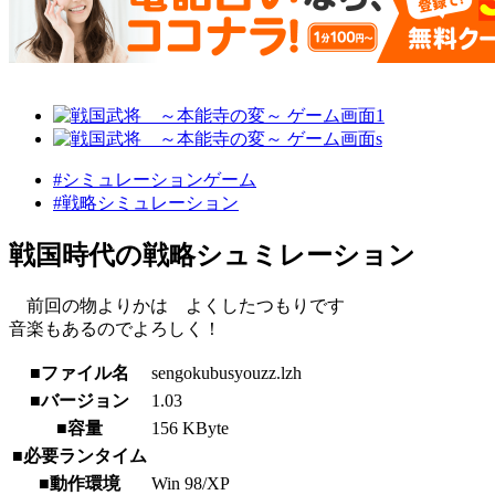
#シミュレーションゲーム
#戦略シミュレーション
戦国時代の戦略シュミレーション
前回の物よりかは よくしたつもりです
音楽もあるのでよろしく！
■ファイル名
sengokubusyouzz.lzh
■バージョン
1.03
■容量
156 KByte
■必要ランタイム
■動作環境
Win 98/XP