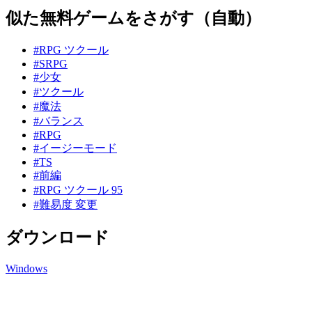
似た無料ゲームをさがす（自動）
#RPG ツクール
#SRPG
#少女
#ツクール
#魔法
#バランス
#RPG
#イージーモード
#TS
#前編
#RPG ツクール 95
#難易度 変更
ダウンロード
Windows