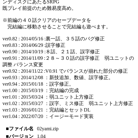
ンディスクにあたるSRPG
既プレイ前提のため難易度高め。
※前編の４０話クリアのセーブデータを
完結編に移動させることで完結編も遊べます。
ver0.82 : 2014/05/16 :裏一話、３５話のバグ修正
ver0.83 : 2014/06/29 :誤字修正
ver0.90 : 2014/10/19 :８話、２１話、誤字修正
ver0.91 : 2014/11/09 :２８～３０話の誤字修正 弱ユニットの
調整 バランス変更
ver0.92 : 2014/11/22 :V0.91 でバランスが崩れた部分の修正
ver0.93 : 2014/12/08 ：新技追加、数値、誤字修正。
ver0.94 : 2015/01/18 ：誤字修正。
ver1.00 : 2015/03/19 ：完結編の完成
ver1.01 : 2015/03/24 ：弱ユニット上方修正
ver1.02 : 2015/03/27 ：誤字、ミス修正 弱ユニット上方修正
ver1.03 : 2016/01/21 ：完結編とセットDL
ver1.04 : 2022/07/20 ：イージーモード実装
■ファイル名
02yami.zip
■バージョン
1.04