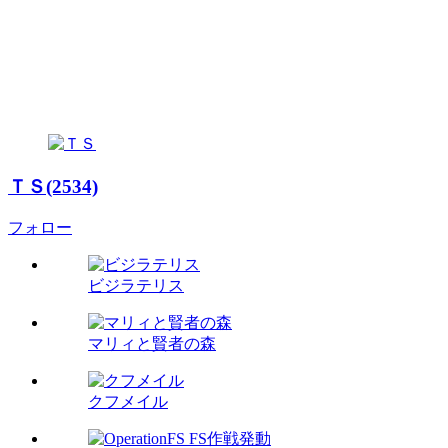
ＴＳ(2534)
フォロー
ビジラテリス
マリィと賢者の森
クフメイル