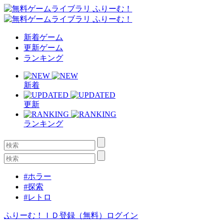
新着ゲーム
更新ゲーム
ランキング
新着
更新
ランキング
#ホラー
#探索
#レトロ
ふりーむ！ＩＤ登録（無料）
ログイン