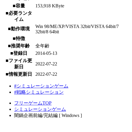
■容量
153,918 KByte
■必要ランタ
イム
Win 98/ME/XP/VISTA 32bit/VISTA 64bit/7
■動作環境
32bit/8 64bit
■特徴
■推奨年齢
全年齢
■登録日
2014-05-13
■ファイル更
2022-07-22
新日
■情報更新日
2022-07-22
#シミュレーションゲーム
#戦略シミュレーション
フリーゲームTOP
シミュレーションゲーム
闇鍋企画前編/完結編 [ Windows ]