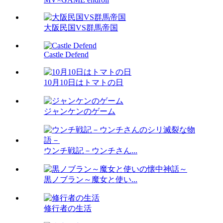
大阪民国VS群馬帝国
Castle Defend
10月10日はトマトの日
ジャンケンのゲーム
ウンチ戦記－ウンチさん...
黒ノブラン～魔女と使い...
修行者の生活