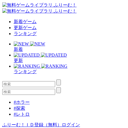
新着ゲーム
更新ゲーム
ランキング
新着
更新
ランキング
#ホラー
#探索
#レトロ
ふりーむ！ＩＤ登録（無料）
ログイン