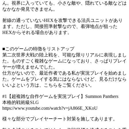
ん。視界に入っていても、小さな敵や、隠れている敵などは
なかなか発見できません。
射線の通っていないHEXを攻撃できる法兵ユニットがあり
ます。ただし、間接照準射撃なので、着弾地点が狙った
HEXからそれる場合があります。
■このゲームの特徴をリストアップ
第二次世界大戦の陸上戦を、可能な限りリアルに表現しまし
た。ものすごく複雑なゲームになっており、さっぱりプレイ
ヤーが増えませんでした。
仕方がないので、最近作者である私が実況プレイを始めまし
た。ゲームをプレイする気にはならないけど、見るだけなら
いいよという方は、こちらをご覧ください。
#1【超複雑な自作ゲームを実況プレイ】Summon Panthers
本格的戦術級SLG
https://www.youtube.com/watch?v=jA866E_XKoU
様々な部分でプレイヤーチート対策を施してあります。