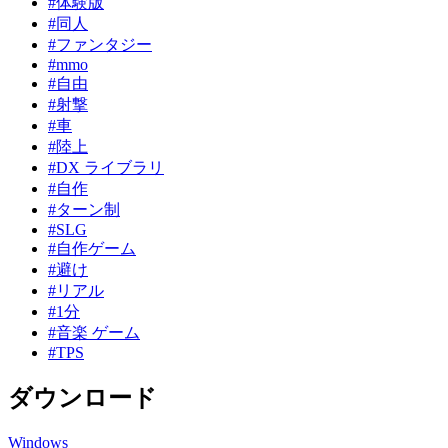
#体験版
#同人
#ファンタジー
#mmo
#自由
#射撃
#車
#陸上
#DX ライブラリ
#自作
#ターン制
#SLG
#自作ゲーム
#避け
#リアル
#1分
#音楽 ゲーム
#TPS
ダウンロード
Windows