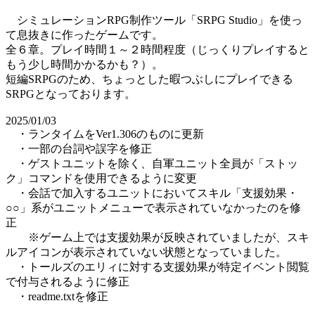
シミュレーションRPG制作ツール「SRPG Studio」を使っ
て息抜きに作ったゲームです。
全６章。プレイ時間１～２時間程度（じっくりプレイすると
もう少し時間かかるかも？）。
短編SRPGのため、ちょっとした暇つぶしにプレイできる
SRPGとなっております。
2025/01/03
・ランタイムをVer1.306のものに更新
・一部の台詞や誤字を修正
・ゲストユニットを除く、自軍ユニット全員が「ストッ
ク」コマンドを使用できるように変更
・会話で加入するユニットにおいてスキル「支援効果・
○○」系がユニットメニューで表示されていなかったのを修
正
※ゲーム上では支援効果が反映されていましたが、スキ
ルアイコンが表示されていない状態となっていました。
・トールズのエリィに対する支援効果が特定イベント閲覧
で付与されるように修正
・readme.txtを修正