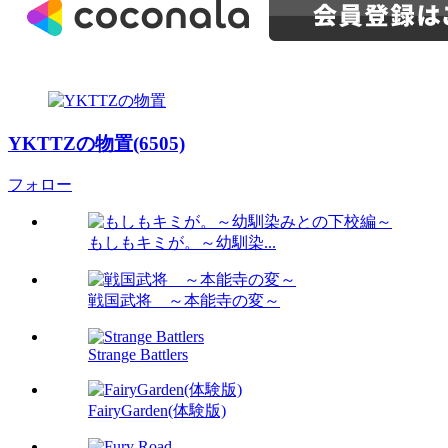
YKTTZの物置(6505)
フォロー
もしもキミが。～幼馴染...
戦国武将 ～本能寺の変～
Strange Battlers
FairyGarden(体験版)