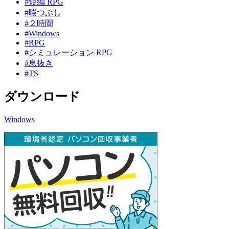
#短編 RPG
#暇つぶし
#２時間
#Windows
#RPG
#シミュレーション RPG
#息抜き
#TS
ダウンロード
Windows