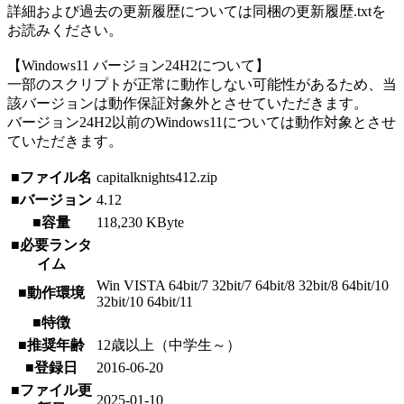
詳細および過去の更新履歴については同梱の更新履歴.txtを
お読みください。
【Windows11 バージョン24H2について】
一部のスクリプトが正常に動作しない可能性があるため、当
該バージョンは動作保証対象外とさせていただきます。
バージョン24H2以前のWindows11については動作対象とさせ
ていただきます。
■ファイル名
capitalknights412.zip
■バージョン
4.12
■容量
118,230 KByte
■必要ランタ
イム
Win VISTA 64bit/7 32bit/7 64bit/8 32bit/8 64bit/10
■動作環境
32bit/10 64bit/11
■特徴
■推奨年齢
12歳以上（中学生～）
■登録日
2016-06-20
■ファイル更
2025-01-10