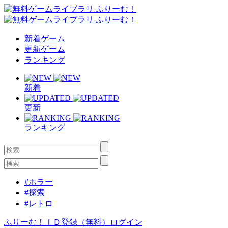
新着ゲーム
更新ゲーム
ランキング
新着
更新
ランキング
#ホラー
#探索
#レトロ
ふりーむ！ＩＤ登録（無料）
ログイン