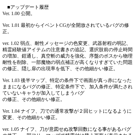
■アップデート履歴
Ver. 1.00 公開。
Ver. 1.01 最初からイベントCGが全開放されているバグの修
正。
ver. 1.02 弱点、耐性メッセージの色変更、武器射程の明記、
精霊経験値アイテムの注意書きの追記、選択肢前の停止時間
の増加、鎧通し、真空斬の威力を強化、序盤のボスから物理
耐性を削除、一部魔物の弱点補正が高くなりすぎていた問題
の修正、隠し扉の出現率を低下、その他細かい修正。
Ver. 1.03 後半マップ、特定の条件下で画面が真っ赤になった
ままになるバグの修正、特定条件下で、加入条件が満たされ
ていないキャラが加入してしまうバグ
の修正、その他細かい修正。
Ver. 1.04 ナイフ、刀での通常攻撃が２回ヒットになるように
変更、その他細かい修正。
ver. 1.05 ナイフ、刀が意図せぬ攻撃回数になる事があるバグ