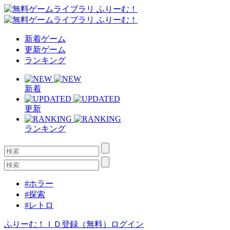
新着ゲーム
更新ゲーム
ランキング
新着
更新
ランキング
#ホラー
#探索
#レトロ
ふりーむ！ＩＤ登録（無料）
ログイン