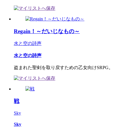
Regain！～だいじなもの～
水と空の詩声
水と空の詩声
盗まれた聖剣を取り戻すための乙女向けSRPG。
戦
Sky
Sky