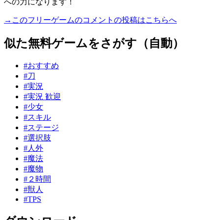
への力になります！
→このフリーゲームのコメントの投稿はこちらへ
似た無料ゲームをさがす（自動）
#おすすめ
#刀
#実況
#実況 歓迎
#少女
#スキル
#ステージ
#選択肢
#人外
#魔法
#魔物
#２時間
#獣人
#TPS