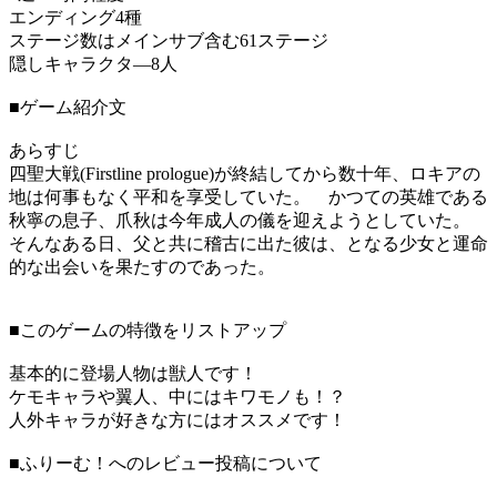
エンディング4種
ステージ数はメインサブ含む61ステージ
隠しキャラクタ―8人
■ゲーム紹介文
あらすじ
四聖大戦(Firstline prologue)が終結してから数十年、ロキアの
地は何事もなく平和を享受していた。 かつての英雄である
秋寧の息子、爪秋は今年成人の儀を迎えようとしていた。
そんなある日、父と共に稽古に出た彼は、となる少女と運命
的な出会いを果たすのであった。
■このゲームの特徴をリストアップ
基本的に登場人物は獣人です！
ケモキャラや翼人、中にはキワモノも！？
人外キャラが好きな方にはオススメです！
■ふりーむ！へのレビュー投稿について