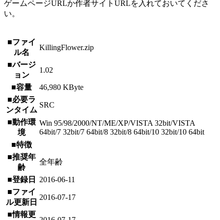
ゲームページURLか作者サイトURLを入れておいてくださ
い。
■ファイ
KillingFlower.zip
ル名
■バージ
1.02
ョン
■容量
46,980 KByte
■必要ラ
SRC
ンタイム
■動作環
Win 95/98/2000/NT/ME/XP/VISTA 32bit/VISTA
64bit/7 32bit/7 64bit/8 32bit/8 64bit/10 32bit/10 64bit
境
■特徴
■推奨年
全年齢
齢
■登録日
2016-06-11
■ファイ
2016-07-17
ル更新日
■情報更
2016-07-17