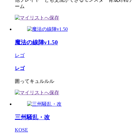
ーム
魔法の線陣v1.50
レゴ
レゴ
囲ってキュルルル
三州騒乱・改
KOSE