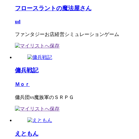
フロースラントの魔法屋さん
ud
ファンタジーお店経営シミュレーションゲーム
傭兵戦記
Ｍｏｒ
傭兵団vs魔族軍のＳＲＰＧ
えともん