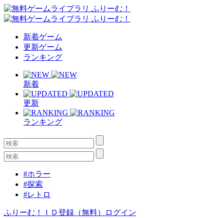
新着ゲーム
更新ゲーム
ランキング
新着
更新
ランキング
#ホラー
#探索
#レトロ
ふりーむ！ＩＤ登録（無料）
ログイン