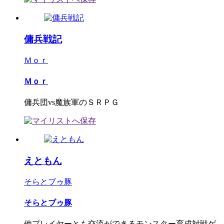
傭兵戦記
Ｍｏｒ
Ｍｏｒ
傭兵団vs魔族軍のＳＲＰＧ
えともん
そらとブゥ豚
そらとブゥ豚
他プレイヤーとも交流ができるモンスター育成対戦ゲ