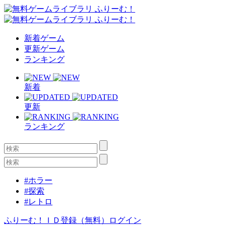
新着ゲーム
更新ゲーム
ランキング
新着
更新
ランキング
#ホラー
#探索
#レトロ
ふりーむ！ＩＤ登録（無料）
ログイン