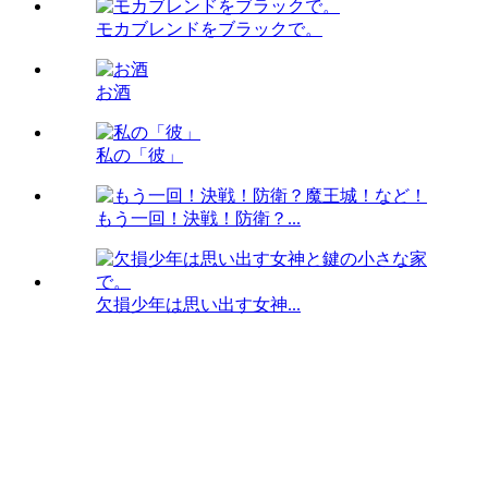
モカブレンドをブラックで。
お酒
私の「彼」
もう一回！決戦！防衛？...
欠損少年は思い出す女神...