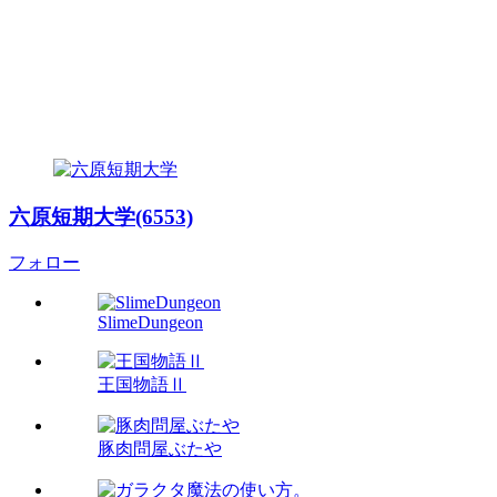
六原短期大学(6553)
フォロー
SlimeDungeon
王国物語Ⅱ
豚肉問屋ぶたや