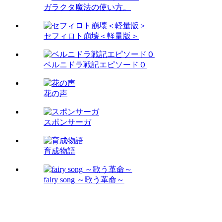
ガラクタ魔法の使い方。
セフィロト崩壊＜軽量版＞
ベルニドラ戦記エピソード０
花の声
スポンサーガ
育成物語
fairy song ～歌う革命～