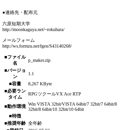
●連絡先・配布元
六原短期大学
http://moonkaguya.net/~rokuhara/
メールフォーム
http://ws.formzu.net/fgen/S43140268/
■ファイル
p_maker.zip
名
■バージョ
1.1
ン
■容量
8,267 KByte
■必要ラン
RPGツクールVX Ace RTP
タイム
Win VISTA 32bit/VISTA 64bit/7 32bit/7 64bit/8
■動作環境
32bit/8 64bit/10 32bit/10 64bit
■特徴
■推奨年齢
全年齢