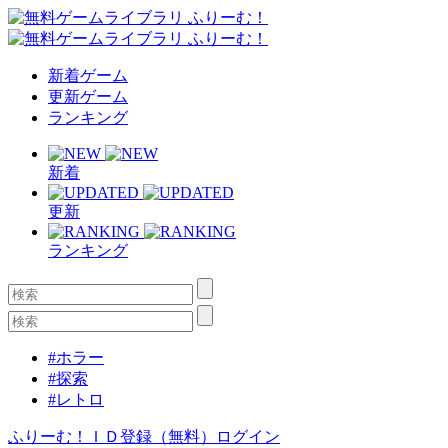
新着ゲーム
更新ゲーム
ランキング
新着
更新
ランキング
#ホラー
#探索
#レトロ
ふりーむ！ＩＤ登録（無料）
ログイン