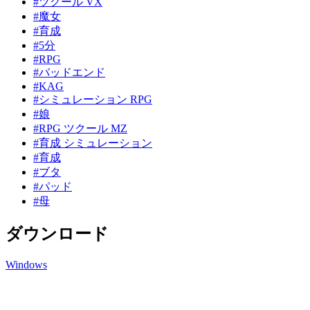
#ツクール VX
#魔女
#育成
#5分
#RPG
#バッドエンド
#KAG
#シミュレーション RPG
#娘
#RPG ツクール MZ
#育成 シミュレーション
#育成
#ブタ
#パッド
#母
ダウンロード
Windows