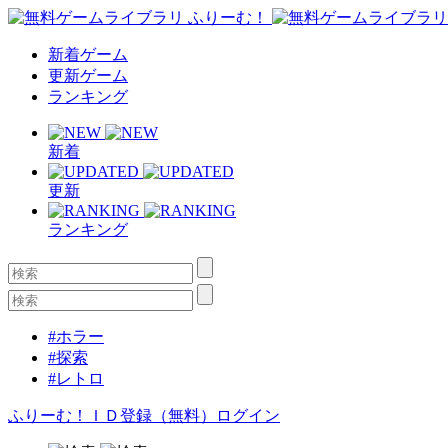
新着ゲーム
更新ゲーム
ランキング
新着
更新
ランキング
#ホラー
#探索
#レトロ
ふりーむ！ＩＤ登録（無料）
ログイン