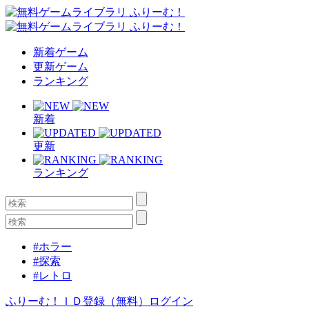
新着ゲーム
更新ゲーム
ランキング
新着
更新
ランキング
#ホラー
#探索
#レトロ
ふりーむ！ＩＤ登録（無料）
ログイン