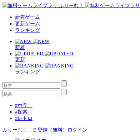
新着ゲーム
更新ゲーム
ランキング
新着
更新
ランキング
#ホラー
#探索
#レトロ
ふりーむ！ＩＤ登録（無料）
ログイン