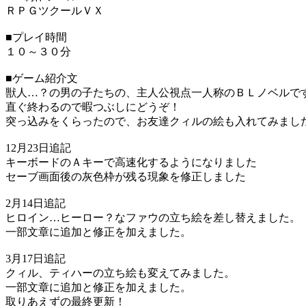
ＲＰＧツクールＶＸ
■プレイ時間
１０～３０分
■ゲーム紹介文
獣人…？の男の子たちの、主人公視点一人称のＢＬノベルで
直ぐ終わるので暇つぶしにどうぞ！
突っ込みをくらったので、お友達クィルの絵も入れてみまし
12月23日追記
キーボードのＡキーで高速化するようになりました
セーブ画面後の灰色枠が残る現象を修正しました
2月14日追記
ヒロイン…ヒーロー？なファウの立ち絵を差し替えました。
一部文章に追加と修正を加えました。
3月17日追記
クィル、ティハーの立ち絵も変えてみました。
一部文章に追加と修正を加えました。
取りあえずの最終更新！