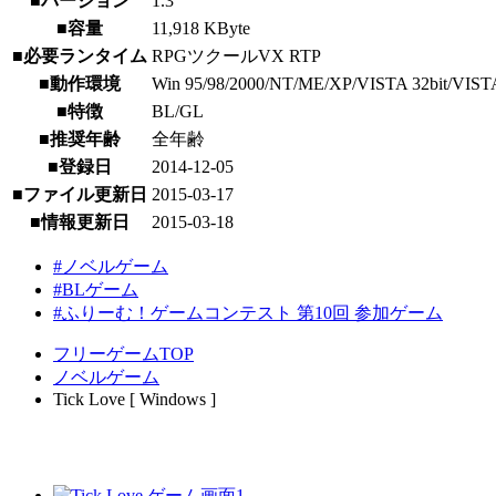
■バージョン
1.3
■容量
11,918 KByte
■必要ランタイム
RPGツクールVX RTP
■動作環境
Win 95/98/2000/NT/ME/XP/VISTA 32bit/VISTA 64b
■特徴
BL/GL
■推奨年齢
全年齢
■登録日
2014-12-05
■ファイル更新日
2015-03-17
■情報更新日
2015-03-18
#ノベルゲーム
#BLゲーム
#ふりーむ！ゲームコンテスト 第10回 参加ゲーム
フリーゲームTOP
ノベルゲーム
Tick Love [ Windows ]