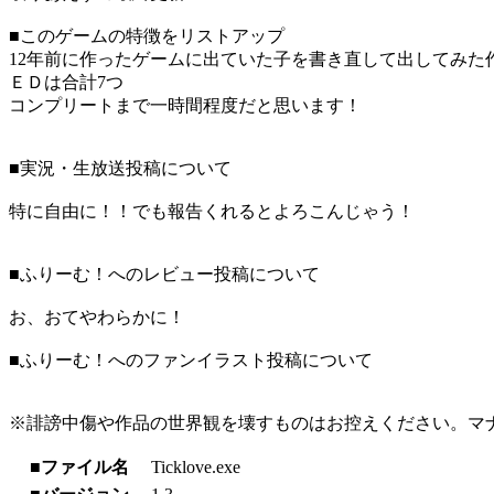
■このゲームの特徴をリストアップ
12年前に作ったゲームに出ていた子を書き直して出してみた
ＥＤは合計7つ
コンプリートまで一時間程度だと思います！
■実況・生放送投稿について
特に自由に！！でも報告くれるとよろこんじゃう！
■ふりーむ！へのレビュー投稿について
お、おてやわらかに！
■ふりーむ！へのファンイラスト投稿について
※誹謗中傷や作品の世界観を壊すものはお控えください。マ
■ファイル名
Ticklove.exe