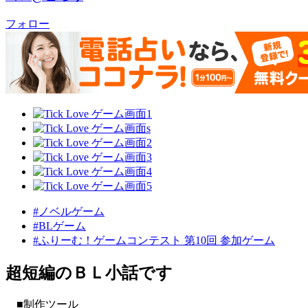
フォロー
#ノベルゲーム
#BLゲーム
#ふりーむ！ゲームコンテスト 第10回 参加ゲーム
超短編のＢＬ小話です
■制作ツール