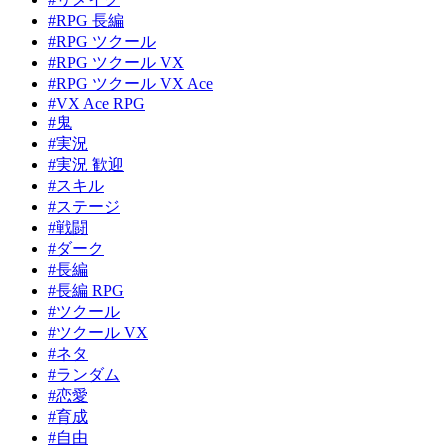
#RPG 長編
#RPG ツクール
#RPG ツクール VX
#RPG ツクール VX Ace
#VX Ace RPG
#鬼
#実況
#実況 歓迎
#スキル
#ステージ
#戦闘
#ダーク
#長編
#長編 RPG
#ツクール
#ツクール VX
#ネタ
#ランダム
#恋愛
#育成
#自由