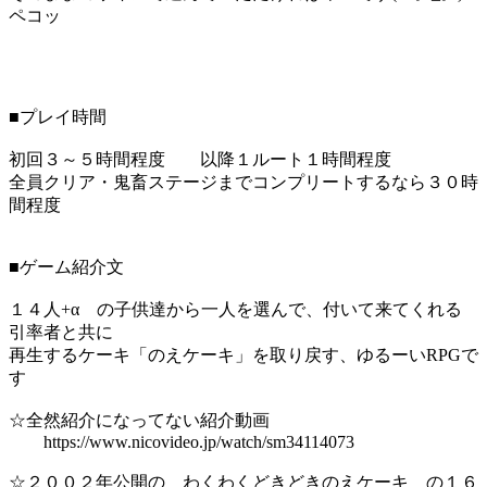
ペコッ
■プレイ時間
初回３～５時間程度 以降１ルート１時間程度
全員クリア・鬼畜ステージまでコンプリートするなら３０時
間程度
■ゲーム紹介文
１４人+α の子供達から一人を選んで、付いて来てくれる
引率者と共に
再生するケーキ「のえケーキ」を取り戻す、ゆるーいRPGで
す
☆全然紹介になってない紹介動画
https://www.nicovideo.jp/watch/sm34114073
☆２００２年公開の わくわくどきどきのえケーキ の１６