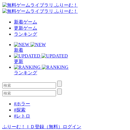
新着ゲーム
更新ゲーム
ランキング
新着
更新
ランキング
#ホラー
#探索
#レトロ
ふりーむ！ＩＤ登録（無料）
ログイン