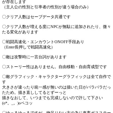
が存在します
（主人公の性別と引率者の性別が違う場合のみ）
〇クリア人数はセーブデータ共通です
〇クリア人数が増える度にNPCが無駄に追加されたり、微々
たる変化があります
〇戦闘高速化・エンカウントONOFF手段あり
（Enter長押しで戦闘高速化）
〇敵は攻撃時に一言台詞があります
〇ストーリー性はありません。自由移動・自由育成型です
〇敵グラフィック・キャラクターグラフィックは全て自作で
す
大きさが違ったり統一感が無いのは描いた日がバラバラだっ
たため。描き直ししてるとずーっと
描きなおして、いつまでも完成しないので許して下さい
(o*。_。)oペコッ
〇ゆっるゆっるですが、物足りない方の為に鬼畜ボスステー