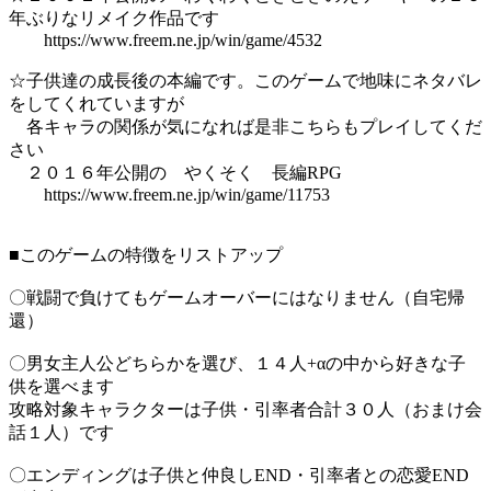
年ぶりなリメイク作品です
https://www.freem.ne.jp/win/game/4532
☆子供達の成長後の本編です。このゲームで地味にネタバレ
をしてくれていますが
各キャラの関係が気になれば是非こちらもプレイしてくだ
さい
２０１６年公開の やくそく 長編RPG
https://www.freem.ne.jp/win/game/11753
■このゲームの特徴をリストアップ
〇戦闘で負けてもゲームオーバーにはなりません（自宅帰
還）
〇男女主人公どちらかを選び、１４人+αの中から好きな子
供を選べます
攻略対象キャラクターは子供・引率者合計３０人（おまけ会
話１人）です
〇エンディングは子供と仲良しEND・引率者との恋愛END