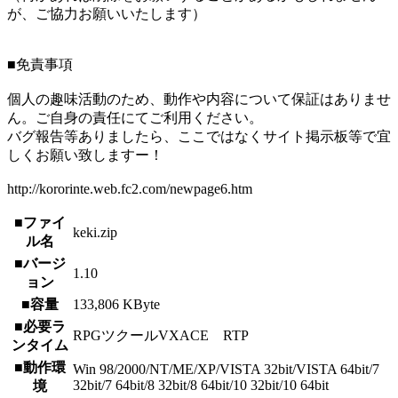
が、ご協力お願いいたします）
■免責事項
個人の趣味活動のため、動作や内容について保証はありませ
ん。ご自身の責任にてご利用ください。
バグ報告等ありましたら、ここではなくサイト掲示板等で宜
しくお願い致しますー！
http://kororinte.web.fc2.com/newpage6.htm
■ファイ
keki.zip
ル名
■バージ
1.10
ョン
■容量
133,806 KByte
■必要ラ
RPGツクールVXACE RTP
ンタイム
■動作環
Win 98/2000/NT/ME/XP/VISTA 32bit/VISTA 64bit/7
32bit/7 64bit/8 32bit/8 64bit/10 32bit/10 64bit
境