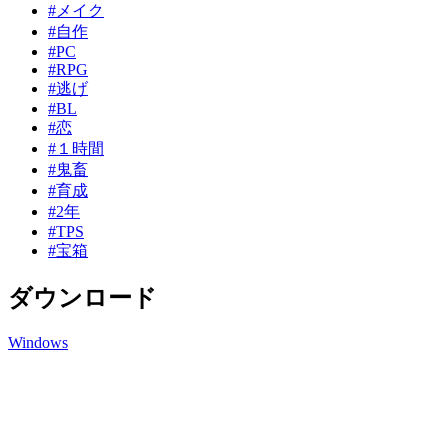
#メイク
#自作
#PC
#RPG
#逃げ
#BL
#恋
#１時間
#鬼畜
#育成
#2年
#TPS
#宝箱
ダウンロード
Windows