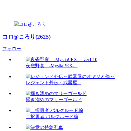
コロ@ころり(2625)
フォロー
夜雀野宴 -Mystia!!EX-...
レジェンド外伝～武器屋...
掃き溜めのマリーゴールド
二択勇者 バルクルード編