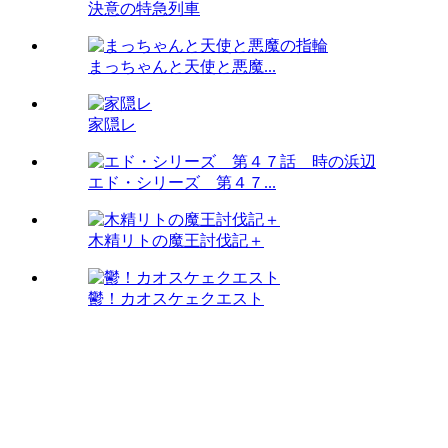
決意の特急列車
まっちゃんと天使と悪魔...
家隠レ
エド・シリーズ 第４７...
木精リトの魔王討伐記＋
鬱！カオスケェクエスト