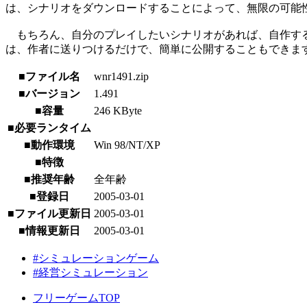
は、シナリオをダウンロードすることによって、無限の可能
もちろん、自分のプレイしたいシナリオがあれば、自作する
は、作者に送りつけるだけで、簡単に公開することもできま
■ファイル名
wnr1491.zip
■バージョン
1.491
■容量
246 KByte
■必要ランタイム
■動作環境
Win 98/NT/XP
■特徴
■推奨年齢
全年齢
■登録日
2005-03-01
■ファイル更新日
2005-03-01
■情報更新日
2005-03-01
#シミュレーションゲーム
#経営シミュレーション
フリーゲームTOP