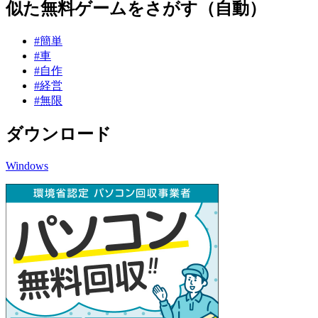
似た無料ゲームをさがす（自動）
#簡単
#車
#自作
#経営
#無限
ダウンロード
Windows