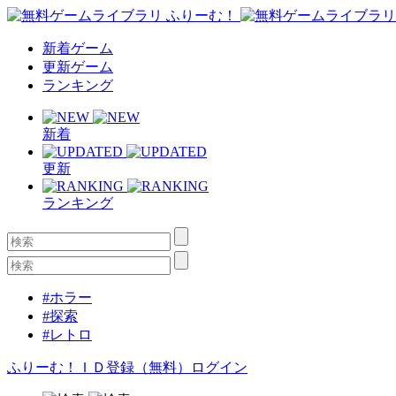
新着ゲーム
更新ゲーム
ランキング
新着
更新
ランキング
#ホラー
#探索
#レトロ
ふりーむ！ＩＤ登録（無料）
ログイン