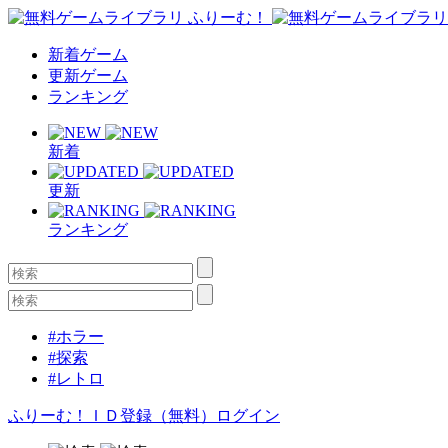
新着ゲーム
更新ゲーム
ランキング
新着
更新
ランキング
#ホラー
#探索
#レトロ
ふりーむ！ＩＤ登録（無料）
ログイン