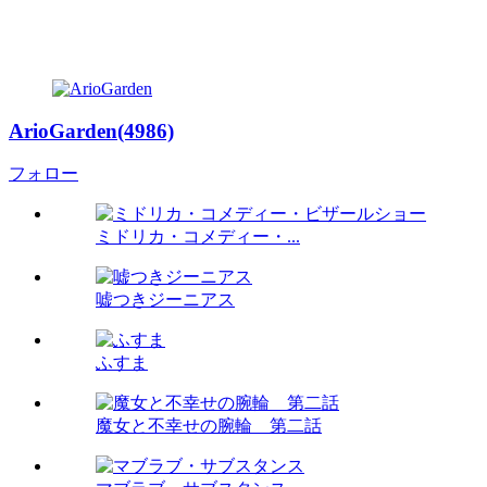
ArioGarden(4986)
フォロー
ミドリカ・コメディー・...
嘘つきジーニアス
ふすま
魔女と不幸せの腕輪 第二話