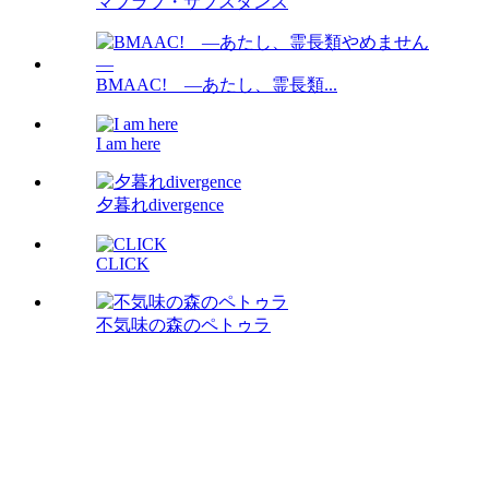
マブラブ・サブスタンス
BMAAC! ―あたし、霊長類...
I am here
夕暮れdivergence
CLICK
不気味の森のペトゥラ