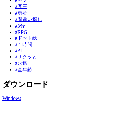
#魔王
#勇者
#間違い探し
#3分
#RPG
#ドット絵
#１時間
#AI
#サクッと
#永遠
#全年齢
ダウンロード
Windows