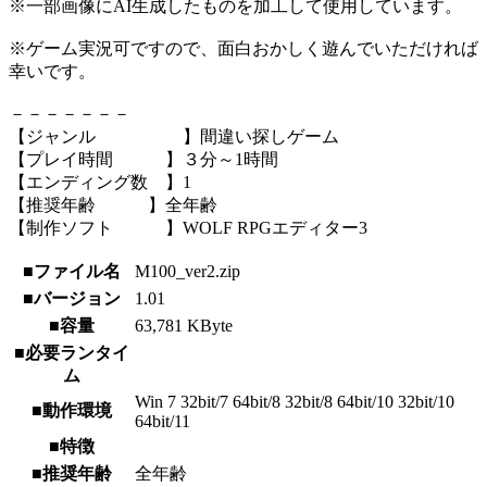
※一部画像にAI生成したものを加工して使用しています。
※ゲーム実況可ですので、面白おかしく遊んでいただければ
幸いです。
－－－－－－－
【ジャンル 】間違い探しゲーム
【プレイ時間 】３分～1時間
【エンディング数 】1
【推奨年齢 】全年齢
【制作ソフト 】WOLF RPGエディター3
■ファイル名
M100_ver2.zip
■バージョン
1.01
■容量
63,781 KByte
■必要ランタイ
ム
Win 7 32bit/7 64bit/8 32bit/8 64bit/10 32bit/10
■動作環境
64bit/11
■特徴
■推奨年齢
全年齢