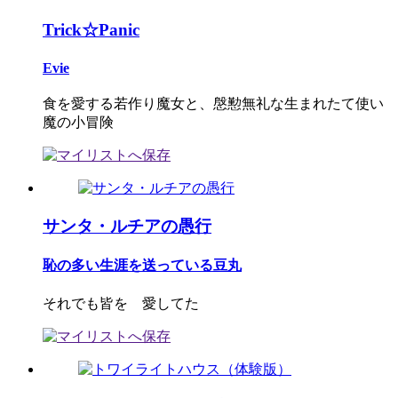
Trick☆Panic
Evie
食を愛する若作り魔女と、慇懃無礼な生まれたて使い
魔の小冒険
サンタ・ルチアの愚行
恥の多い生涯を送っている豆丸
それでも皆を 愛してた