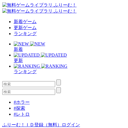
新着ゲーム
更新ゲーム
ランキング
新着
更新
ランキング
#ホラー
#探索
#レトロ
ふりーむ！ＩＤ登録（無料）
ログイン