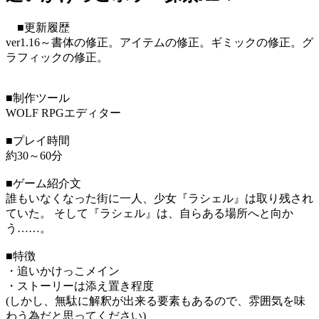
■更新履歴
ver1.16～書体の修正。アイテムの修正。ギミックの修正。グ
ラフィックの修正。
■制作ツール
WOLF RPGエディター
■プレイ時間
約30～60分
■ゲーム紹介文
誰もいなくなった街に一人、少女『ラシェル』は取り残され
ていた。 そして『ラシェル』は、自らある場所へと向か
う……。
■特徴
・追いかけっこメイン
・ストーリーは添え置き程度
(しかし、無駄に解釈が出来る要素もあるので、雰囲気を味
わう為だと思ってください)