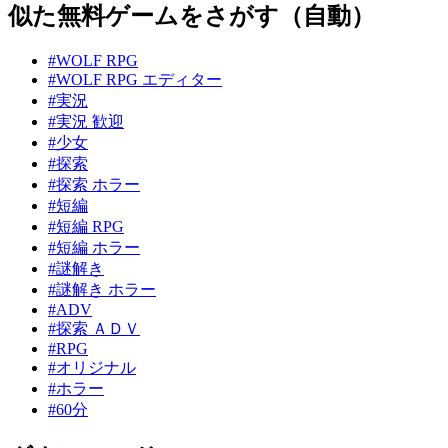
似た無料ゲームをさがす（自動）
#WOLF RPG
#WOLF RPG エディター
#実況
#実況 歓迎
#少女
#探索
#探索 ホラー
#短編
#短編 RPG
#短編 ホラー
#謎解き
#謎解き ホラー
#ADV
#探索 ＡＤＶ
#RPG
#オリジナル
#ホラー
#60分