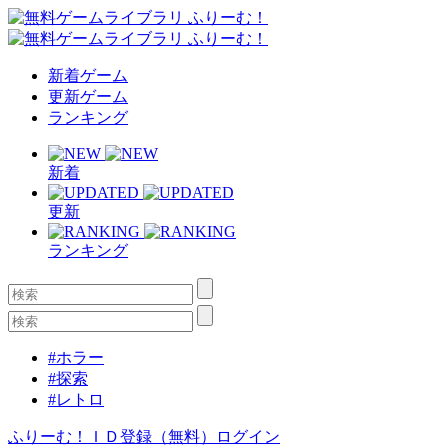
新着ゲーム
更新ゲーム
ランキング
新着
更新
ランキング
#ホラー
#探索
#レトロ
ふりーむ！ＩＤ登録（無料）
ログイン