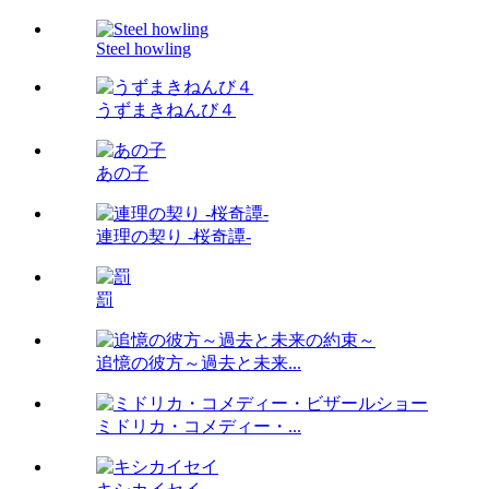
Steel howling
うずまきねんび４
あの子
連理の契り -桜奇譚-
罰
追憶の彼方～過去と未来...
ミドリカ・コメディー・...