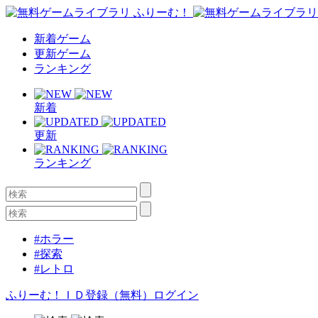
新着ゲーム
更新ゲーム
ランキング
新着
更新
ランキング
#ホラー
#探索
#レトロ
ふりーむ！ＩＤ登録（無料）
ログイン