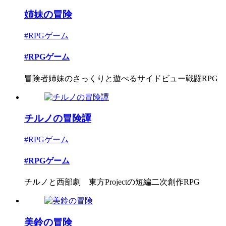
姉妹の冒険
#RPGゲーム
#RPGゲーム
冒険者姉妹のさっくりと遊べるサイドビュー戦闘RPG
チルノの冒険譚
#RPGゲーム
#RPGゲーム
チルノと西部劇 東方Projectの短編二次創作RPG
美鈴の冒険