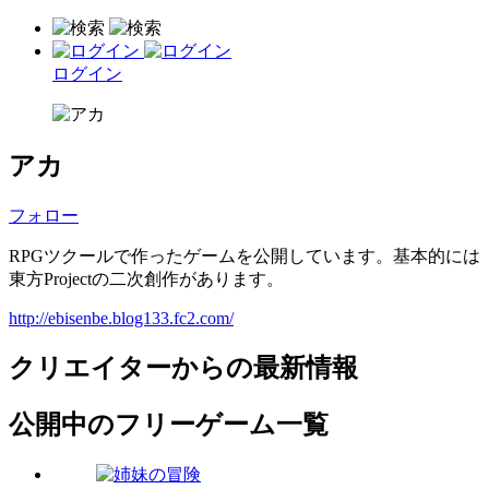
ログイン
アカ
フォロー
RPGツクールで作ったゲームを公開しています。基本的には
東方Projectの二次創作があります。
http://ebisenbe.blog133.fc2.com/
クリエイターからの最新情報
公開中のフリーゲーム一覧