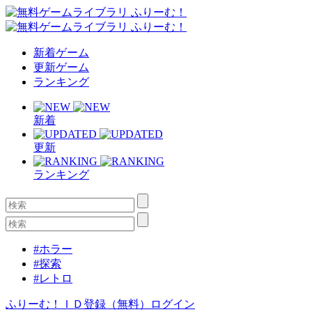
新着ゲーム
更新ゲーム
ランキング
新着
更新
ランキング
#ホラー
#探索
#レトロ
ふりーむ！ＩＤ登録（無料）
ログイン