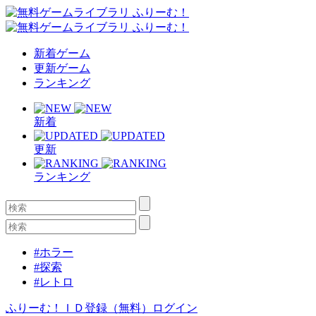
新着ゲーム
更新ゲーム
ランキング
新着
更新
ランキング
#ホラー
#探索
#レトロ
ふりーむ！ＩＤ登録（無料）
ログイン