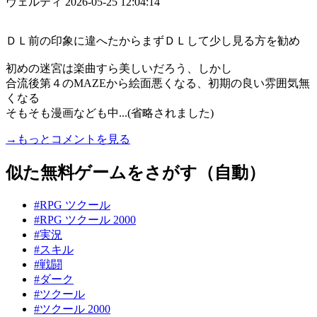
ヴェルティ
2026-05-25 12:04:14
ＤＬ前の印象に違へたからまずＤＬして少し見る方を勧め
初めの迷宮は楽曲すら美しいだろう、しかし
合流後第４のMAZEから絵面悪くなる、初期の良い雰囲気無
くなる
そもそも漫画なども中...(省略されました)
→もっとコメントを見る
似た無料ゲームをさがす（自動）
#RPG ツクール
#RPG ツクール 2000
#実況
#スキル
#戦闘
#ダーク
#ツクール
#ツクール 2000