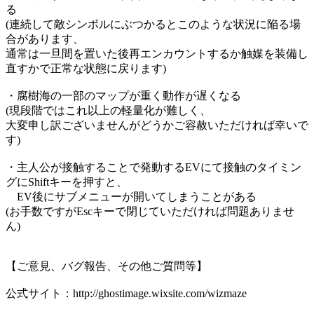
る
(連続して敵シンボルにぶつかるとこのような状況に陥る場
合があります、
通常は一旦間を置いた後再エンカウントするか触媒を装備し
直すかで正常な状態に戻ります)
・腐樹海の一部のマップが重く動作が遅くなる
(現段階ではこれ以上の軽量化が難しく、
大変申し訳ございませんがどうかご容赦いただければ幸いで
す)
・主人公が接触することで発動するEVにて接触のタイミン
グにShiftキーを押すと、
EV後にサブメニューが開いてしまうことがある
(お手数ですがEscキーで閉じていただければ問題ありませ
ん)
【ご意見、バグ報告、その他ご質問等】
公式サイト：http://ghostimage.wixsite.com/wizmaze