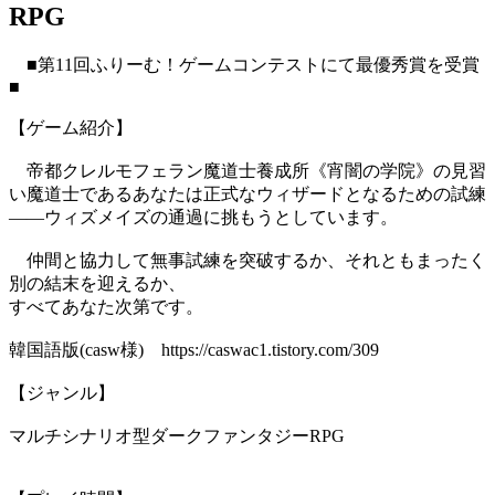
RPG
■第11回ふりーむ！ゲームコンテストにて最優秀賞を受賞
■
【ゲーム紹介】
帝都クレルモフェラン魔道士養成所《宵闇の学院》の見習
い魔道士であるあなたは正式なウィザードとなるための試練
――ウィズメイズの通過に挑もうとしています。
仲間と協力して無事試練を突破するか、それともまったく
別の結末を迎えるか、
すべてあなた次第です。
韓国語版(casw様) https://caswac1.tistory.com/309
【ジャンル】
マルチシナリオ型ダークファンタジーRPG