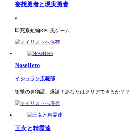
妄想勇者と現実勇者
a
即死系短編RPG風ゲーム
NoseHero
イシュラソ広報部
衝撃の鼻物語、爆誕！あなたはクリアできるか？？
王女と精霊達