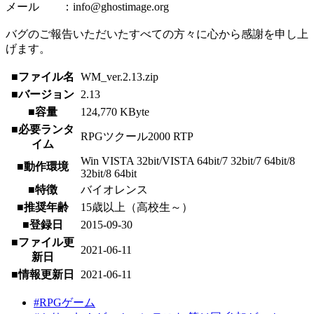
メール ：info@ghostimage.org
バグのご報告いただいたすべての方々に心から感謝を申し上
げます。
■ファイル名
WM_ver.2.13.zip
■バージョン
2.13
■容量
124,770 KByte
■必要ランタ
RPGツクール2000 RTP
イム
Win VISTA 32bit/VISTA 64bit/7 32bit/7 64bit/8
■動作環境
32bit/8 64bit
■特徴
バイオレンス
■推奨年齢
15歳以上（高校生～）
■登録日
2015-09-30
■ファイル更
2021-06-11
新日
■情報更新日
2021-06-11
#RPGゲーム