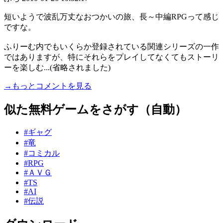
短いようで波乱万丈なおつかいの旅、長～中編RPGって感じ
ですな。
ふりーむ内でもいくらか登録されている関連シリーズの一作
ではありますが、特にそれらをプレイしてなくてもストーリ
ーを楽しむ...(省略されました)
→もっとコメントを見る
似た無料ゲームをさがす（自動）
#ギャグ
#竜
#コミカル
#RPG
#ＡＶＧ
#TS
#AI
#伝説