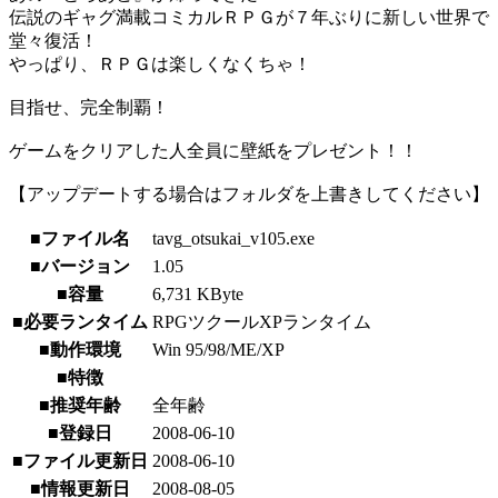
伝説のギャグ満載コミカルＲＰＧが７年ぶりに新しい世界で
堂々復活！
やっぱり、ＲＰＧは楽しくなくちゃ！
目指せ、完全制覇！
ゲームをクリアした人全員に壁紙をプレゼント！！
【アップデートする場合はフォルダを上書きしてください】
■ファイル名
tavg_otsukai_v105.exe
■バージョン
1.05
■容量
6,731 KByte
■必要ランタイム
RPGツクールXPランタイム
■動作環境
Win 95/98/ME/XP
■特徴
■推奨年齢
全年齢
■登録日
2008-06-10
■ファイル更新日
2008-06-10
■情報更新日
2008-08-05