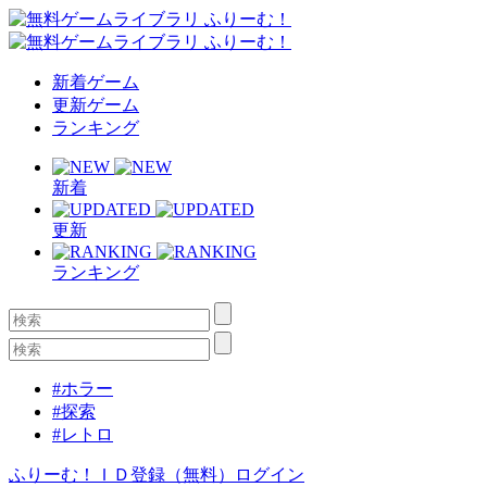
新着ゲーム
更新ゲーム
ランキング
新着
更新
ランキング
#ホラー
#探索
#レトロ
ふりーむ！ＩＤ登録（無料）
ログイン