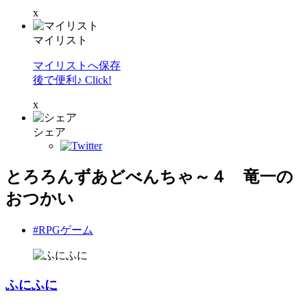
x
マイリスト
マイリストへ保存
後で便利♪ Click!
x
シェア
とろろんずあどべんちゃ～４ 竜一の
おつかい
#RPGゲーム
ふにふに